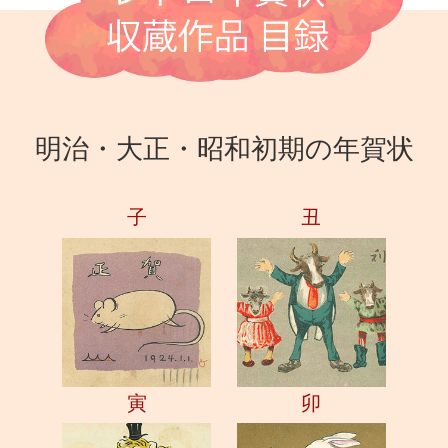
明治・大正・昭和初期の年賀状
子
丑
寅
卯