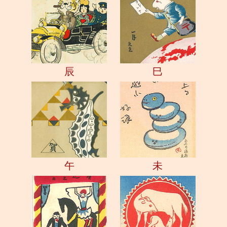
辰
巳
午
未