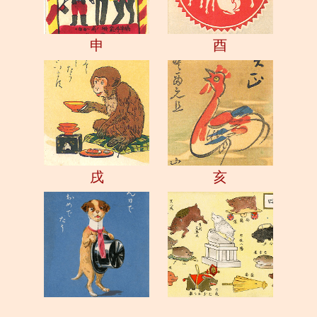
申
酉
戌
亥