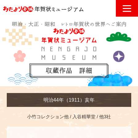
明治44年（1911）亥年
小竹コレクション他
入谷精華堂
他3社