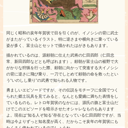
同じく昭和の亥年年賀状で目を引くのが、イノシシの背に武士
がまたがっているイラスト。特に逆さまや横向きに乗っている
姿が多く、富士山とセットで描かれたはがきもあります。
描かれているのは、源頼朝に仕えた武将の仁田四郎（仁田忠
常、新田四郎などとも呼ばれます）。頼朝が富士山の裾野で大
がかりな狩猟を行った際、頼朝に向かって突進する大イノシシ
の背に逆さに飛び乗り、一刀でしとめて頼朝の命を救ったとい
う“いのしし乗り”の武勇で知られる人物です。
勇ましいエピソードですが、その伝説をモチーフに全国でつく
られた郷土玩具を見てみると、なんとも愛嬌に満ちた表情をし
ているものも。レトロ年賀状のなかには、源氏の旗と富士山だ
けでこのエピソードを暗示させたオシャレなものもあります
よ。現在は“知る人ぞ知る”存在となっている仁田四郎ですが、当
時は今よりずっと知名度が高く、だからこそ亥年の年賀状にも
たくさん使われているのでしょうね。