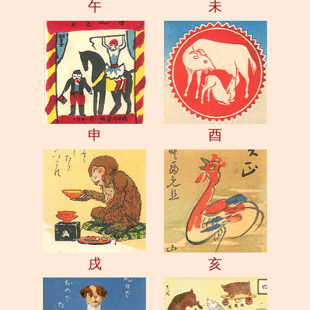
午
未
申
酉
戌
亥