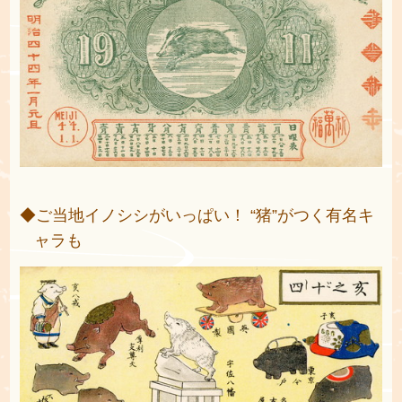
◆ご当地イノシシがいっぱい！ “猪”がつく有名キ
ャラも