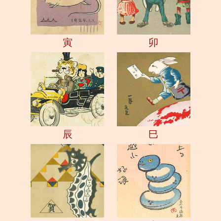
寅
卯
辰
巳