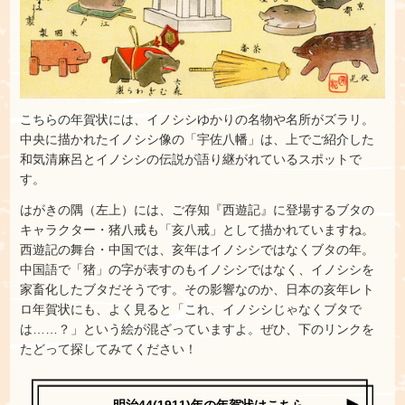
こちらの年賀状には、イノシシゆかりの名物や名所がズラリ。
中央に描かれたイノシシ像の「宇佐八幡」は、上でご紹介した
和気清麻呂とイノシシの伝説が語り継がれているスポットで
す。
はがきの隅（左上）には、ご存知『西遊記』に登場するブタの
キャラクター・猪八戒も「亥八戒」として描かれていますね。
西遊記の舞台・中国では、亥年はイノシシではなくブタの年。
中国語で「猪」の字が表すのもイノシシではなく、イノシシを
家畜化したブタだそうです。その影響なのか、日本の亥年レト
ロ年賀状にも、よく見ると「これ、イノシシじゃなくブタで
は……？」という絵が混ざっていますよ。ぜひ、下のリンクを
たどって探してみてください！