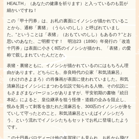
HEALTH」（あなたの健康を祈ります）と入っているのも芸が
細かいですね！
この「甲十円券」は、お札の裏面にイノシシが描かれているこ
とから、通称「裏猪」（うらいのしし）と呼ばれていまし
た。“ということは「表猪」（おもていのしし）もあるの？”とお
思いのあなた、ご明察です！ 明治23（1890）年発行の「改造
十円券」は表面に小さく8匹のイノシシが描かれ、「表猪」の愛
称で親しまれていたんだとか。
表猪・裏猪ともに、イノシシが描かれているのにはもちろん理
由があります。どちらにも、奈良時代の公家「和気清麻呂」
（わけのきよまろ）の肖像画が表面に使われていました。和気
清麻呂はイノシシにまつわる伝説で知られる人物。その伝説に
もさまざまなバージョンがありますが、平安初期の書物『続日
本紀』によると、皇位継承を狙う怪僧・道鏡の企みを阻止し、
恨みを買って刺客を放たれた清麻呂を、300匹のイノシシが身を
ていして守ったとのこと。和気清麻呂といえばイノシシだろ
う、という流れでイノシシたちもセットでお札に登場したよう
です。
この十円券パロディーは他の年賀状にも見られ、お札から飛び