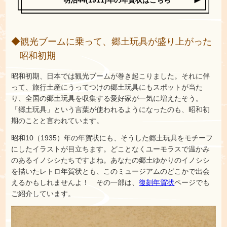
明治44(1911)年の年賀状はこちら
◆観光ブームに乗って、郷土玩具が盛り上がった
昭和初期
昭和初期、日本では観光ブームが巻き起こりました。それに伴
って、旅行土産にうってつけの郷土玩具にもスポットが当た
り、全国の郷土玩具を収集する愛好家が一気に増えたそう。
「郷土玩具」という言葉が使われるようになったのも、昭和初
期のことと言われています。
昭和10（1935）年の年賀状にも、そうした郷土玩具をモチーフ
にしたイラストが目立ちます。どことなくユーモラスで温かみ
のあるイノシシたちですよね。あなたの郷土ゆかりのイノシシ
を描いたレトロ年賀状とも、このミュージアムのどこかで出会
えるかもしれませんよ！ その一部は、
復刻年賀状
ページでも
ご紹介しています。