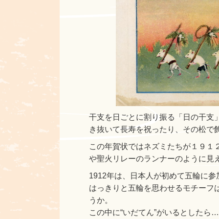
干支を日ごとに割り振る「日の干支
き抜いて長寿を祝ったり、その松で
この年賀状ではネズミたちが１９１
や聖火リレーのランナーのように見
1912年は、日本人が初めて五輪に
はっきりと五輪を思わせるモチーフ
うか。
この中に“いだてん”がいるとしたら