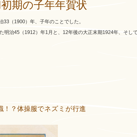
和初期の子年年賀状
33（1900）年、子年のことでした。
明治45（1912）年1月と、12年後の大正末期1924年、そし
識！？体操服でネズミが行進