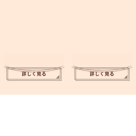
百貨店・製薬会社etc…
当時の流行りモノも登場
年賀状創成期の
年代別にみる