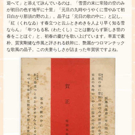
迎へて」と添えて詠んでいるのは、「雪雲の末に常陸の空のみ
が初日の色す地平に十里」「元旦の九時やうやくに雪やみて初
日白かり那須の野の上」。晶子は「元日の歌の中に」と記し、
「紅（くれなゐ）す春立つと云ふときめきを人より早く知る雪
ならん」「年つもる私（わたくし）ごとは數ならず新しき世の
春をことほぐ」と、初春の慶びを歌い上げています。率直で素
朴、質実剛健な作風と評される鉄幹に、艶麗かつロマンチック
な歌風の晶子。この夫妻らしさが詰まった年賀状ですよね。