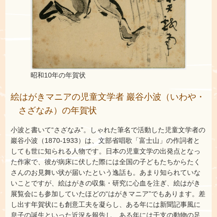
昭和10年の年賀状
絵はがきマニアの児童文学者 巖谷小波（いわや・
さざなみ）の年賀状
小波と書いて“さざなみ”。しゃれた筆名で活動した児童文学者の
巖谷小波（1870‐1933）は、文部省唱歌「富士山」の作詞者と
しても世に知られる人物です。日本の児童文学の出発点となっ
た作家で、彼が病床に伏した際には全国の子どもたちからたく
さんのお見舞い状が届いたという逸話も。あまり知られていな
いことですが、絵はがきの収集・研究に心血を注ぎ、絵はがき
展覧会にも参加していたほどの“はがきマニア”でもあります。差
し出す年賀状にも創意工夫を凝らし、ある年には新聞記事風に
息子の誕生といった近況を報告し、ある年には干支の動物の足