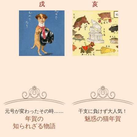
戌
亥
元号が変わったその時……
干支に負けず大人気！
年賀の
魅惑の猫年賀
知られざる物語