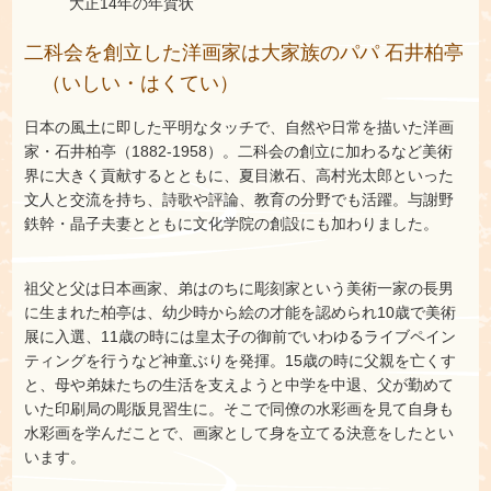
大正14年の年賀状
二科会を創立した洋画家は大家族のパパ 石井柏亭
（いしい・はくてい）
日本の風土に即した平明なタッチで、自然や日常を描いた洋画
家・石井柏亭（1882‐1958）。二科会の創立に加わるなど美術
界に大きく貢献するとともに、夏目漱石、高村光太郎といった
文人と交流を持ち、詩歌や評論、教育の分野でも活躍。与謝野
鉄幹・晶子夫妻とともに文化学院の創設にも加わりました。
祖父と父は日本画家、弟はのちに彫刻家という美術一家の長男
に生まれた柏亭は、幼少時から絵の才能を認められ10歳で美術
展に入選、11歳の時には皇太子の御前でいわゆるライブペイン
ティングを行うなど神童ぶりを発揮。15歳の時に父親を亡くす
と、母や弟妹たちの生活を支えようと中学を中退、父が勤めて
いた印刷局の彫版見習生に。そこで同僚の水彩画を見て自身も
水彩画を学んだことで、画家として身を立てる決意をしたとい
います。