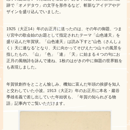
跡で「オメデタウ」の文字を形作るなど、斬新なアイデアやデ
ザインを盛り込んでいました。
1925（大正14）年のお正月に送ったのは、その年の御題、つま
り宮中の歌会始のお題として指定されたテーマ「山色連天」を
盛り込んだ年賀状。「山色連天」は読み下すと“山色（さんしょ
く）天に連なる”となり、天に向かってそびえたつ山々の風景を
指したもの。「山」「色」「連」「天」に始まる４つの句にお
正月の風物詩を詠んで連ね、1枚のはがきの中に御題の世界観を
も表現しました。
年賀状創作をとことん愉しみ、機知に富んだ年頭の挨拶を知人
と交わしていた小波。1913（大正2）年のお正月に本名・巖谷
季雄名義で差し出していた年始状も、「年賀の知られざる物
語」記事内でご覧いただけます。