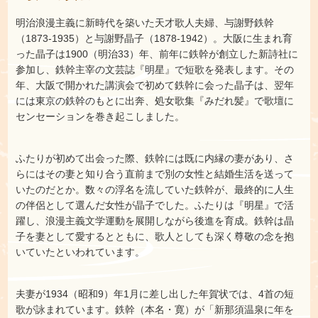
明治浪漫主義に新時代を築いた天才歌人夫婦、与謝野鉄幹
（1873‐1935）と与謝野晶子（1878‐1942）。大阪に生まれ育
った晶子は1900（明治33）年、前年に鉄幹が創立した新詩社に
参加し、鉄幹主宰の文芸誌『明星』で短歌を発表します。その
年、大阪で開かれた講演会で初めて鉄幹に会った晶子は、翌年
には東京の鉄幹のもとに出奔、処女歌集『みだれ髪』で歌壇に
センセーションを巻き起こしました。
ふたりが初めて出会った際、鉄幹には既に内縁の妻があり、さ
らにはその妻と知り合う直前まで別の女性と結婚生活を送って
いたのだとか。数々の浮名を流していた鉄幹が、最終的に人生
の伴侶として選んだ女性が晶子でした。ふたりは『明星』で活
躍し、浪漫主義文学運動を展開しながら後進を育成。鉄幹は晶
子を妻として愛するとともに、歌人としても深く尊敬の念を抱
いていたといわれています。
夫妻が1934（昭和9）年1月に差し出した年賀状では、4首の短
歌が詠まれています。鉄幹（本名・寛）が「新那須温泉に年を