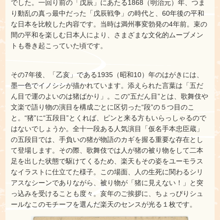
でした。一回り前の「戊辰」にあたる1868（明治元）年、つま
り動乱の真っ最中だった「戊辰戦争」の時代と、60年後の平和
な日本を比較した内容です。当時は満州事変勃発の4年前。束の
間の平和を楽しむ日本人により、さまざまな文化的ムーブメン
トも巻き起こっていた頃です。
その7年後、「乙亥」である1935（昭和10）年のはがきには、
墨一色でイノシシが描かれています。添えられた言葉は「五だ
ん目で運のよいのは猪ばかり」。この“五だん目”とは、歌舞伎や
文楽で語り物の演目を構成ごとに区切った“段”の５つ目のこ
と。“猪”に“五段目”とくれば、ピンと来る方もいらっしゃるので
はないでしょうか。全十一段ある人気演目「仮名手本忠臣蔵」
の五段目では、手負いの猪が物語のカギを握る重要な存在とし
て登場します。その際、歌舞伎では人が猪の被り物をして二本
足を出した状態で駆けてくるため、楽天もその姿をユーモラス
なイラストに仕立てた様子。この場面、人の生死に関わるシリ
アスなシーンでありながら、被り物が「猪に見えない！」と突
っ込みを受けることも度々。亥年のご挨拶に、ちょっぴりシュ
ールなこのモチーフを選んだ楽天のセンスが光る１枚です。