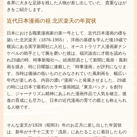
各界に大きな足跡を残した人物が差し出していた、貴重なはが
きをご紹介します。
近代日本漫画の祖 北沢楽天の年賀状
日本における職業漫画家の第一号として、近代日本漫画の礎を
築いた北沢楽天（1876‐1955）。洋画の基礎を学んだ後19歳で
横浜にある英字新聞社に入社し、オーストラリア人漫画家ナン
ケベルの助手として腕を磨いた彼は、福沢諭吉に才能を認めら
れ23歳の時、時事新報社へ。絵画部員として新聞に風俗・風刺
画を描き、特に日曜版に連載した「時事漫画」が評判になりま
す。当時は価値の低いものとみなされていた風刺画を、幅広い
年代が楽しめる、内容の濃い“漫画”へと発展させました。29歳
の時には日本で最初のカラー漫画雑誌『東京パック』を創刊
し、ジャーナリズム精神にあふれた漫画作品で人気を確立。後
進の育成にも尽力し、日本の近代漫画の育ての親とも称えられ
る人物です。
そんな楽天が1928（昭和3）年のお正月に差し出した年賀状
は、新年が十干十二支で「戊辰」にあたることに着目したもの