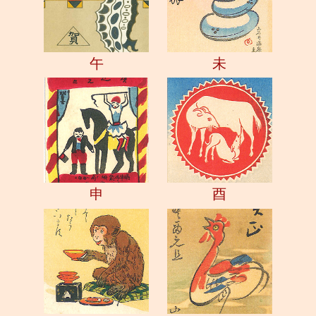
午
未
申
酉