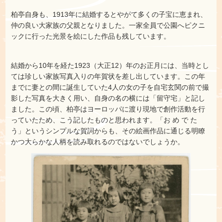
柏亭自身も、1913年に結婚するとやがて多くの子宝に恵まれ、
仲の良い大家族の父親となりました。一家全員で公園へピクニ
ックに行った光景を絵にした作品も残しています。
結婚から10年を経た1923（大正12）年のお正月には、当時とし
ては珍しい家族写真入りの年賀状を差し出しています。この年
までに妻との間に誕生していた4人の女の子を自宅玄関の前で撮
影した写真を大きく用い、自身の名の横には「留守宅」と記し
ました。この頃、柏亭はヨーロッパに渡り現地で創作活動を行
っていたため、こう記したものと思われます。「お め で た
う」というシンプルな賀詞からも、その絵画作品に通じる明瞭
かつ大らかな人柄を読み取れるのではないでしょうか。