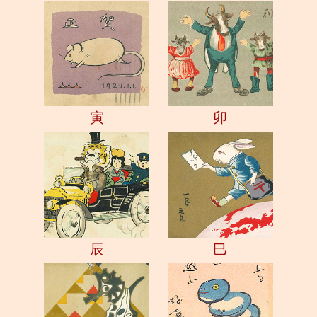
寅
卯
辰
巳