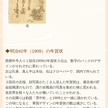
⑥
◆明治42年（1909）の年賀状
西暦年号入り１段目1909の年賀状３点は、数字のバックのデザ
インがそれぞれに変わっている。
左は孔雀、真ん中は水仙、右はクローバーで、国内で作られて
いる。
３段目の左端、顔写真がたくさん並んだ年賀状は、逓信省の貯
金総務課のもので、課の全職員の写真を集めた物と思われる。
老若男女様々な人たちが働いていたことがわかる。
その右隣りは勅題「雪中松」と1909とが一緒に描かれている。
この頃になると、軍国デザインの年賀状の数は減少している。