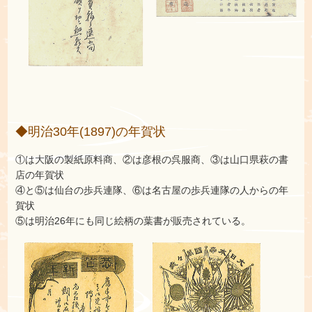
◆明治30年(1897)の年賀状
①は大阪の製紙原料商、②は彦根の呉服商、③は山口県萩の書
店の年賀状
④と⑤は仙台の歩兵連隊、⑥は名古屋の歩兵連隊の人からの年
賀状
⑤は明治26年にも同じ絵柄の葉書が販売されている。