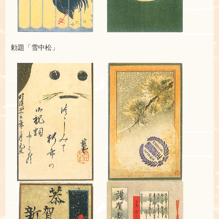
勅題「雪中松」