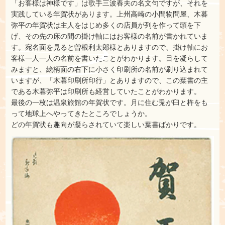
「お客様は神様です」は歌手三波春夫の名文句ですが、それを
実践している年賀状があります。上州高崎の小間物問屋、木暮
弥平の年賀状は主人をはじめ多くの店員が列を作って頭を下
げ、その先の床の間の掛け軸にはお客様の名前が書かれていま
す。宛名面を見ると曽根利太郎様とありますので、掛け軸にお
客様一人一人の名前を書いたことがわかります。目を凝らして
みますと、絵柄面の右下に小さく印刷所の名前が刷り込まれて
いますが、「木暮印刷所印行」とありますので、この葉書の主
である木暮弥平は印刷所も経営していたことがわかります。
最後の一枚は温泉旅館の年賀状です。月に住む兎が臼と杵をも
って地球上へやってきたところでしょうか。
どの年賀状も趣向が凝らされていて楽しい葉書ばかりです。