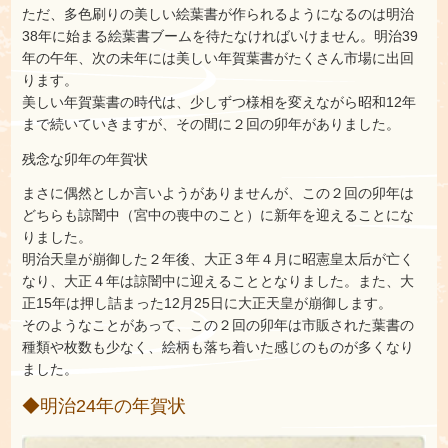
ただ、多色刷りの美しい絵葉書が作られるようになるのは明治
38年に始まる絵葉書ブームを待たなければいけません。明治39
年の午年、次の未年には美しい年賀葉書がたくさん市場に出回
ります。
美しい年賀葉書の時代は、少しずつ様相を変えながら昭和12年
まで続いていきますが、その間に２回の卯年がありました。
残念な卯年の年賀状
まさに偶然としか言いようがありませんが、この２回の卯年は
どちらも諒闇中（宮中の喪中のこと）に新年を迎えることにな
りました。
明治天皇が崩御した２年後、大正３年４月に昭憲皇太后が亡く
なり、大正４年は諒闇中に迎えることとなりました。また、大
正15年は押し詰まった12月25日に大正天皇が崩御します。
そのようなことがあって、この２回の卯年は市販された葉書の
種類や枚数も少なく、絵柄も落ち着いた感じのものが多くなり
ました。
◆明治24年の年賀状