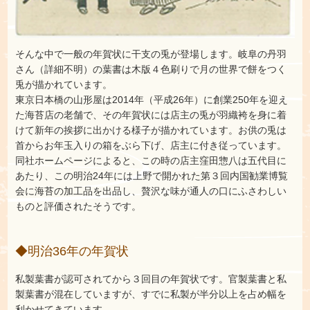
そんな中で一般の年賀状に干支の兎が登場します。岐阜の丹羽
さん（詳細不明）の葉書は木版４色刷りで月の世界で餅をつく
兎が描かれています。
東京日本橋の山形屋は2014年（平成26年）に創業250年を迎え
た海苔店の老舗で、その年賀状には店主の兎が羽織袴を身に着
けて新年の挨拶に出かける様子が描かれています。お供の兎は
首からお年玉入りの箱をぶら下げ、店主に付き従っています。
同社ホームページによると、この時の店主窪田惣八は五代目に
あたり、この明治24年には上野で開かれた第３回内国勧業博覧
会に海苔の加工品を出品し、贅沢な味が通人の口にふさわしい
ものと評価されたそうです。
◆明治36年の年賀状
私製葉書が認可されてから３回目の年賀状です。官製葉書と私
製葉書が混在していますが、すでに私製が半分以上を占め幅を
利かせてきています。