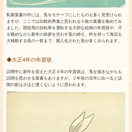
私製葉書の中には、兎をモチーフにしたものも多く見受けられ
ますが、ここでは比較的秀逸と思われる５枚の葉書を集めてみ
ました。競技用の自転車を運転する大胆な絵柄の年賀状や、月
を眺めながら新年の挨拶を交わす兎の紳士、杵を持って海辺を
大移動する兎の一群まで、擬人化された兎が多くみられます。
◆大正4年の年賀状
諒闇中に新年を迎えた大正４年の年賀状は、兎を描きながらも
諒闇を思わせる葉書もありますが、２年前の丑年に比べると諒
闇の影はさほど濃くないように思われます。