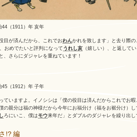
44（1911）年 亥年
役目が済んだから、これでお
わん
かれを致します」と去り際の
、おめでたいと評判になって
うれし亥
（嬉しい）、と返してい
と、さらにダジャレを重ねています！
45（1912）年 子年
っていますよ。イノシシは「僕の役目は済んだからこれでお暇
僕の親分は福の神様だから今年にお福分け（福をお裾分け）し
し
ろにいこ、僕は
モウ
来年だ」とダブルのダジャレを繰り出し
!? 編