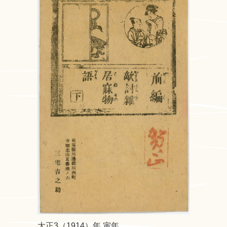
大正3（1914）年 寅年