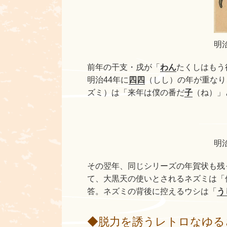
明治
前年の干支・戌が「
わん
たくしはもう
明治44年に
四四
（しし）の年が重なり
ズミ）は「来年は僕の番だ
子
（ね）」
明治
その翌年、同じシリーズの年賀状も残
て、大黒天の使いとされるネズミは「
答。ネズミの背後に控えるウシは「
う
◆脱力を誘うレトロなゆるさ