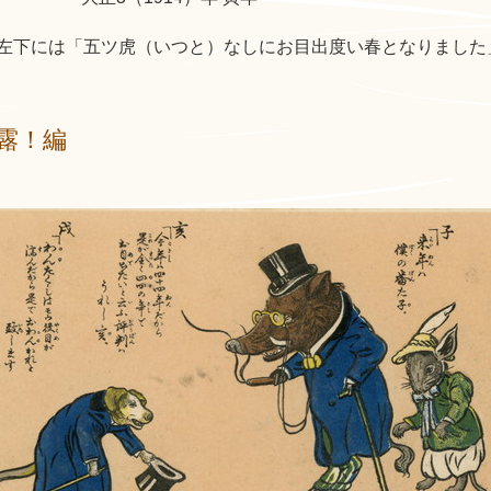
左下には「五ツ虎（いつと）なしにお目出度い春となりました
露！編