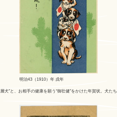
明治43（1910）年 戌年
層犬”と、お相手の健康を願う“御壮健”をかけた年賀状。犬た