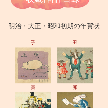
明治・大正・昭和初期の年賀状
子
丑
寅
卯