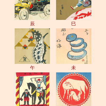
辰
巳
午
未