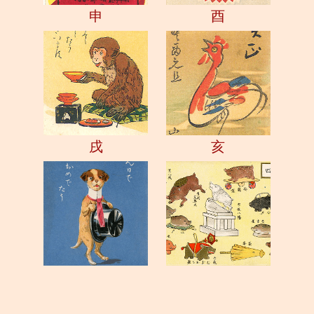
申
酉
戌
亥