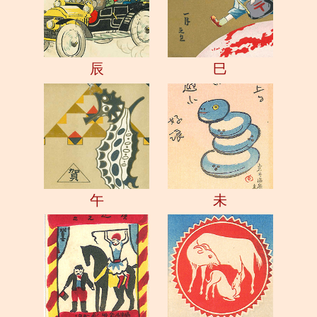
辰
巳
午
未