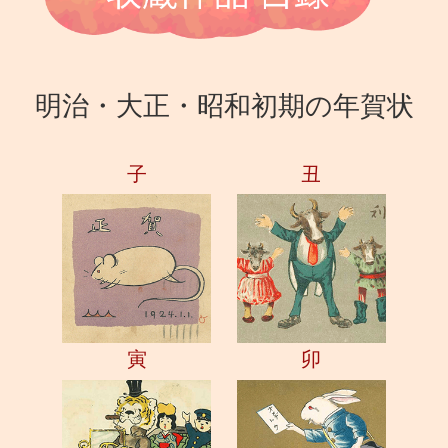
明治・大正・昭和初期の年賀状
子
丑
寅
卯