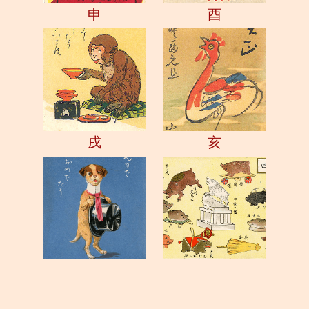
申
酉
戌
亥