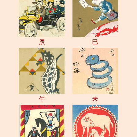
辰
巳
午
未