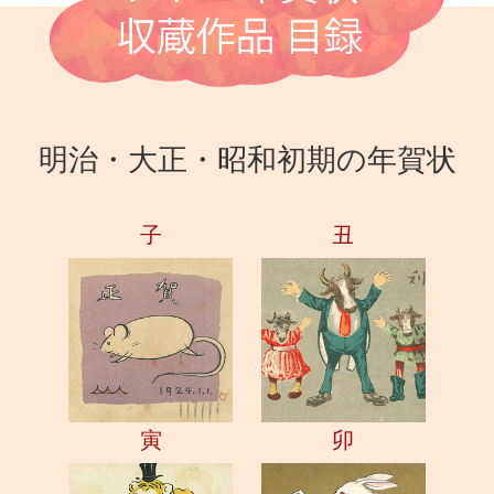
明治・大正・昭和初期の年賀状
子
丑
寅
卯