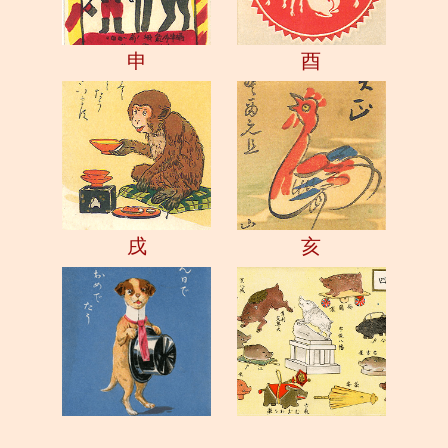
申
酉
戌
亥