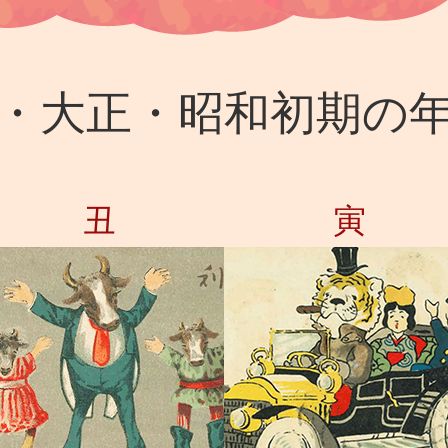
・大正・昭和初期の
丑
寅