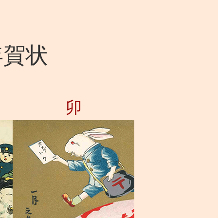
年賀状
卯