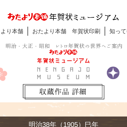
たより本舗
おたより本舗 年賀状印刷
知って
明治38年（1905）巳年