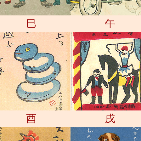
巳
午
酉
戌