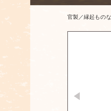
官製／縁起もの