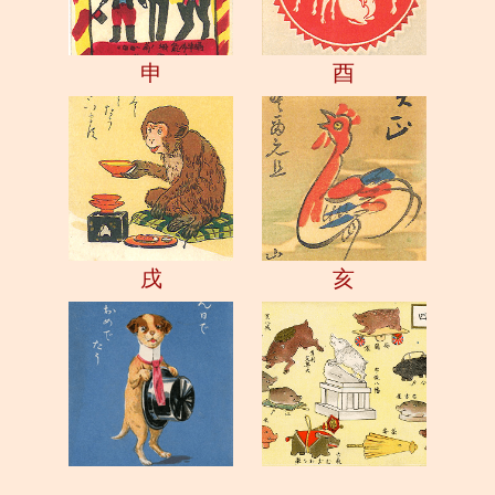
申
酉
戌
亥