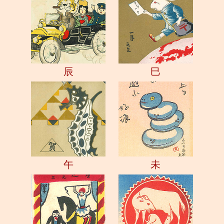
辰
巳
午
未