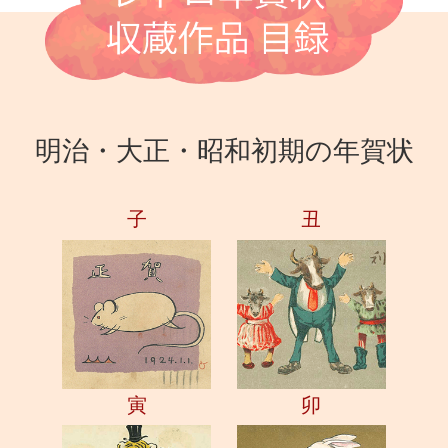
明治・大正・昭和初期の年賀状
子
丑
寅
卯