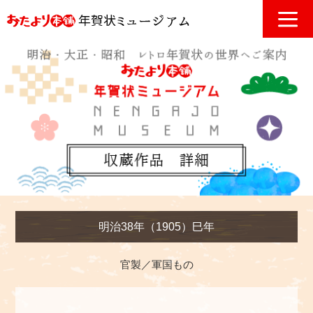
明治38年（1905）巳年
官製／軍国もの