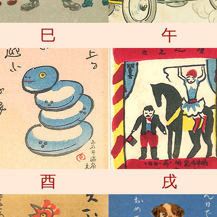
巳
午
酉
戌