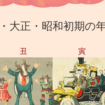
・大正・昭和初期の
丑
寅