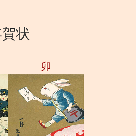
年賀状
卯