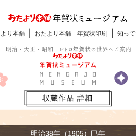
たより本舗
おたより本舗 年賀状印刷
知って
明治38年（1905）巳年