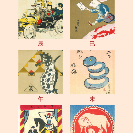
辰
巳
午
未