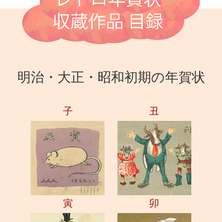
明治・大正・昭和初期の年賀状
子
丑
寅
卯