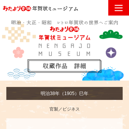
明治38年（1905）巳年
官製／ビジネス