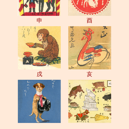
申
酉
戌
亥