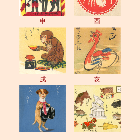
申
酉
戌
亥