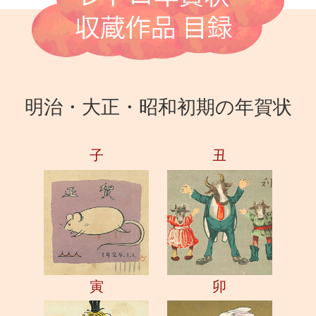
明治・大正・昭和初期の年賀状
子
丑
寅
卯