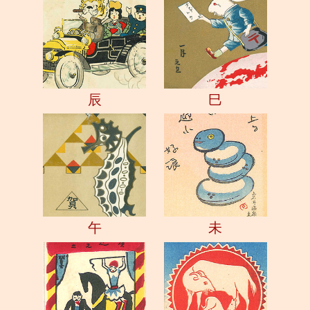
辰
巳
午
未