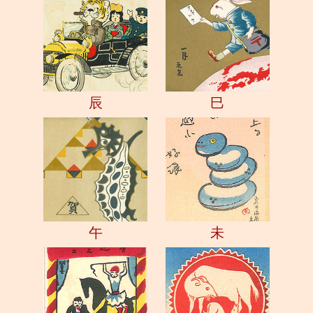
辰
巳
午
未