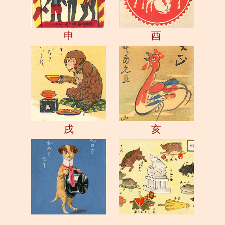
申
酉
戌
亥