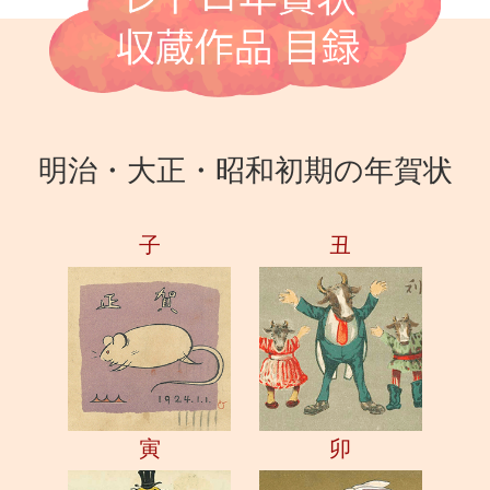
明治・大正・昭和初期の年賀状
子
丑
寅
卯