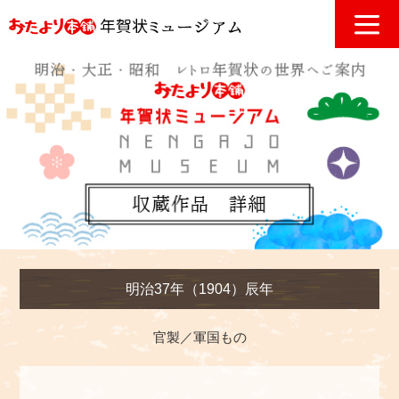
明治37年（1904）辰年
官製／軍国もの