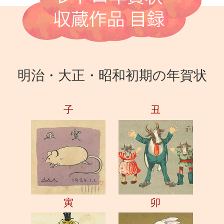
明治・大正・昭和初期の年賀状
子
丑
寅
卯