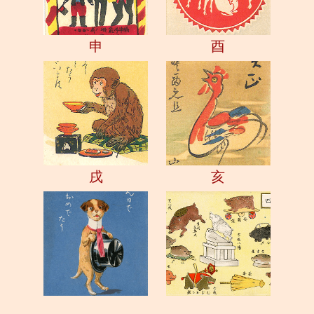
申
酉
戌
亥