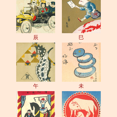
辰
巳
午
未