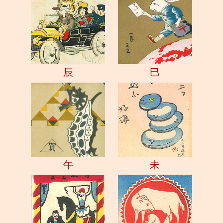
辰
巳
午
未