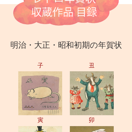
明治・大正・昭和初期の年賀状
子
丑
寅
卯