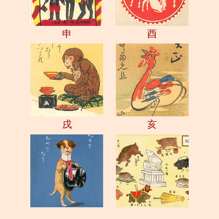
申
酉
戌
亥