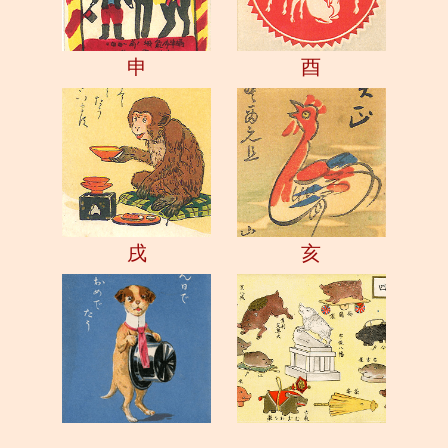
申
酉
戌
亥