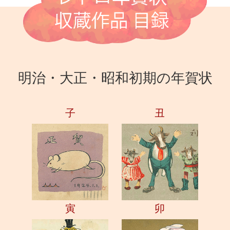
明治・大正・昭和初期の年賀状
子
丑
寅
卯