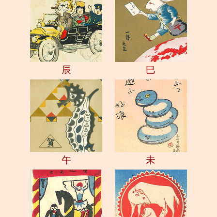
辰
巳
午
未