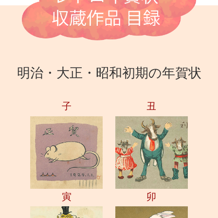
明治・大正・昭和初期の年賀状
子
丑
寅
卯