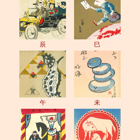
辰
巳
午
未