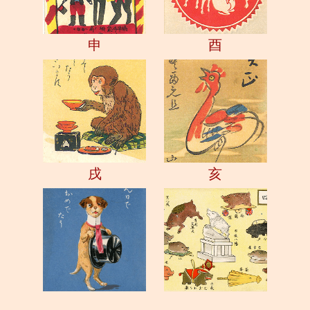
申
酉
戌
亥