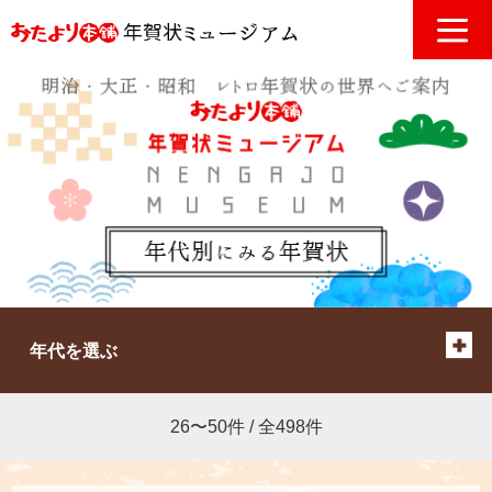
年代を選ぶ
26〜50件 / 全498件