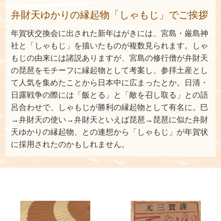
弁財天ゆかりの縁起物「しゃもじ」でご挨拶
年賀状交換会に出された新年はがきには、宮島・厳島神
社と「しゃもじ」を描いたものが複数見られます。しゃ
もじの由来には諸説ありますが、宮島の修行僧が弁財天
の琵琶をモチーフに縁起物として考案し、参拝土産とし
て人気を集めたことから日本中に広まったとか。日清・
日露戦争の際には「飯とる」と「敵を召し取る」との語
呂合わせで、しゃもじが勝利の縁起物として有名に。巳
→弁財天の使い→弁財天といえば琵琶→琵琶に似た弁財
天ゆかりの縁起物、との連想から「しゃもじ」が年賀状
に採用されたのかもしれません。