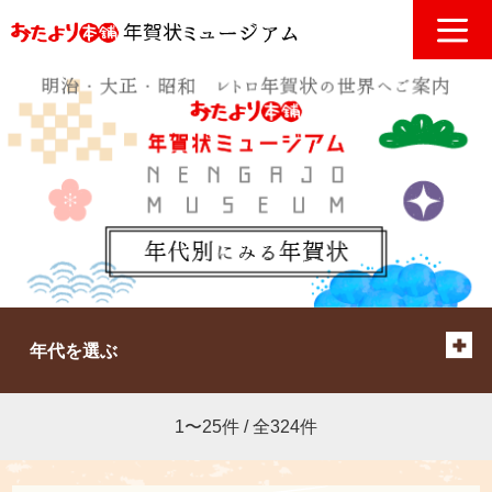
年代を選ぶ
1〜25件 / 全324件