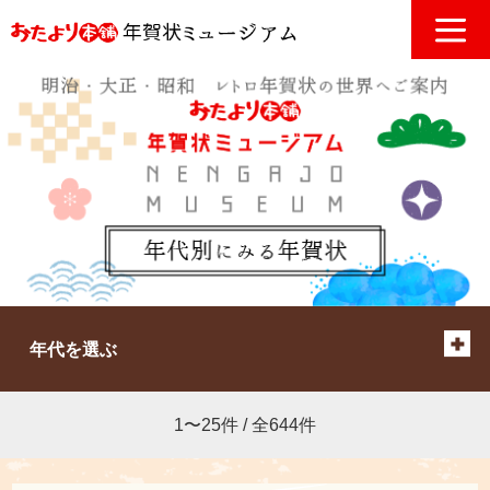
年代を選ぶ
1〜25件 / 全644件