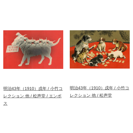
明治43年（1910）戌年
小竹コ
明治43年（1910）戌年
小竹コ
レクション 他
松声堂
レクション 他
松声堂
エンボ
ス