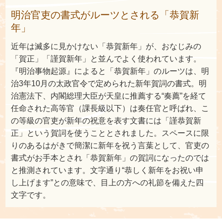
明治官吏の書式がルーツとされる「恭賀新
年」
近年は滅多に見かけない「恭賀新年」が、おなじみの
「賀正」「謹賀新年」と並んでよく使われています。
『明治事物起源』によると「恭賀新年」のルーツは、明
治3年10月の太政官令で定められた新年賀詞の書式。明
治憲法下、内閣総理大臣が天皇に推薦する“奏薦”を経て
任命された高等官（課長級以下）は奏任官と呼ばれ、こ
の等級の官吏が新年の祝意を表す文書には「謹恭賀新
正」という賀詞を使うこととされました。スペースに限
りのあるはがきで簡潔に新年を祝う言葉として、官吏の
書式がお手本とされ「恭賀新年」の賀詞になったのでは
と推測されています。文字通り“恭しく新年をお祝い申
し上げます”との意味で、目上の方への礼節を備えた四
文字です。