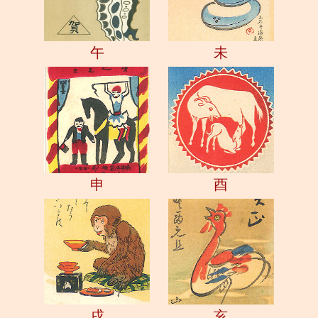
午
未
申
酉
戌
亥