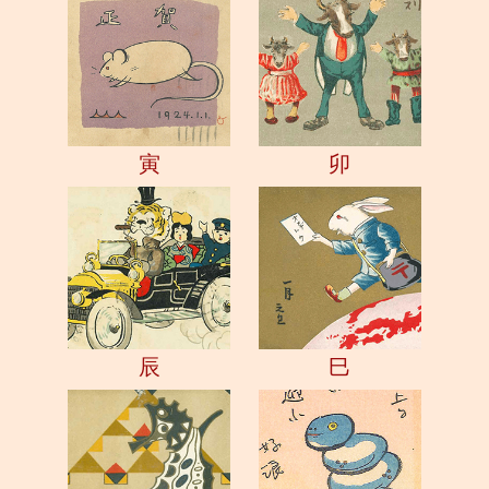
寅
卯
辰
巳