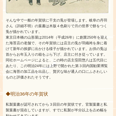
そんな中で一般の年賀状に干支の兎が登場します。岐阜の丹羽
さん（詳細不明）の葉書は木版４色刷りで月の世界で餅をつく
兎が描かれています。
東京日本橋の山形屋は2014年（平成26年）に創業250年を迎え
た海苔店の老舗で、その年賀状には店主の兎が羽織袴を身に着
けて新年の挨拶に出かける様子が描かれています。お供の兎は
首からお年玉入りの箱をぶら下げ、店主に付き従っています。
同社ホームページによると、この時の店主窪田惣八は五代目に
あたり、この明治24年には上野で開かれた第３回内国勧業博覧
会に海苔の加工品を出品し、贅沢な味が通人の口にふさわしい
ものと評価されたそうです。
◆明治36年の年賀状
私製葉書が認可されてから３回目の年賀状です。官製葉書と私
製葉書が混在していますが、すでに私製が半分以上を占め幅を
利かせてきています。