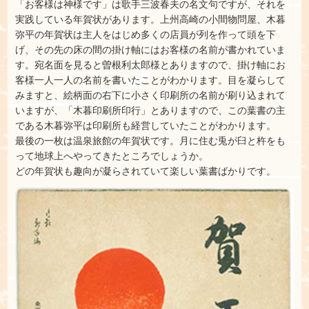
「お客様は神様です」は歌手三波春夫の名文句ですが、それを
実践している年賀状があります。上州高崎の小間物問屋、木暮
弥平の年賀状は主人をはじめ多くの店員が列を作って頭を下
げ、その先の床の間の掛け軸にはお客様の名前が書かれていま
す。宛名面を見ると曽根利太郎様とありますので、掛け軸にお
客様一人一人の名前を書いたことがわかります。目を凝らして
みますと、絵柄面の右下に小さく印刷所の名前が刷り込まれて
いますが、「木暮印刷所印行」とありますので、この葉書の主
である木暮弥平は印刷所も経営していたことがわかります。
最後の一枚は温泉旅館の年賀状です。月に住む兎が臼と杵をも
って地球上へやってきたところでしょうか。
どの年賀状も趣向が凝らされていて楽しい葉書ばかりです。