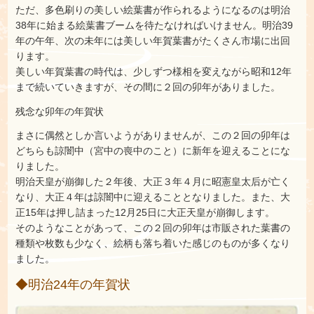
ただ、多色刷りの美しい絵葉書が作られるようになるのは明治
38年に始まる絵葉書ブームを待たなければいけません。明治39
年の午年、次の未年には美しい年賀葉書がたくさん市場に出回
ります。
美しい年賀葉書の時代は、少しずつ様相を変えながら昭和12年
まで続いていきますが、その間に２回の卯年がありました。
残念な卯年の年賀状
まさに偶然としか言いようがありませんが、この２回の卯年は
どちらも諒闇中（宮中の喪中のこと）に新年を迎えることにな
りました。
明治天皇が崩御した２年後、大正３年４月に昭憲皇太后が亡く
なり、大正４年は諒闇中に迎えることとなりました。また、大
正15年は押し詰まった12月25日に大正天皇が崩御します。
そのようなことがあって、この２回の卯年は市販された葉書の
種類や枚数も少なく、絵柄も落ち着いた感じのものが多くなり
ました。
◆明治24年の年賀状