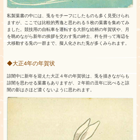
私製葉書の中には、兎をモチーフにしたものも多く見受けられ
ますが、ここでは比較的秀逸と思われる５枚の葉書を集めてみ
ました。競技用の自転車を運転する大胆な絵柄の年賀状や、月
を眺めながら新年の挨拶を交わす兎の紳士、杵を持って海辺を
大移動する兎の一群まで、擬人化された兎が多くみられます。
◆大正4年の年賀状
諒闇中に新年を迎えた大正４年の年賀状は、兎を描きながらも
諒闇を思わせる葉書もありますが、２年前の丑年に比べると諒
闇の影はさほど濃くないように思われます。