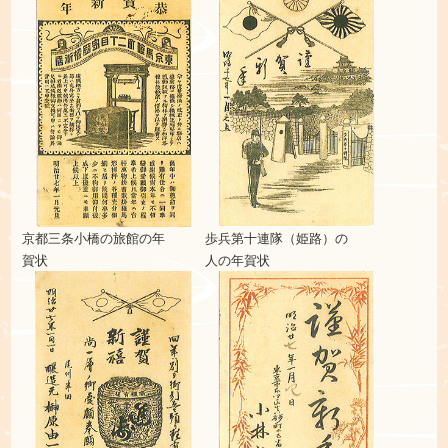
京都三条小橋の旅館の年
歩兵第十連隊（姫路）の
賀
状
人
の年賀状