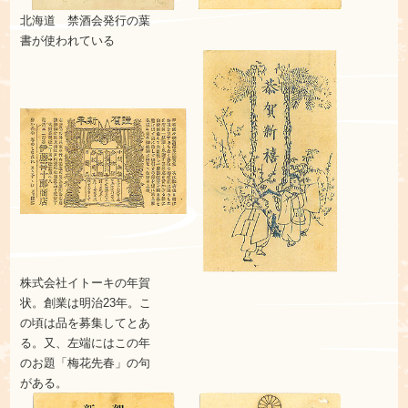
北海道 禁酒会発行の葉
書
が使われている
株式会社イトーキの年賀
状。創業は明治23年。こ
の
頃は品を募集してとあ
る。
又、左端にはこの年
のお題
「梅花先春」の句
がある。