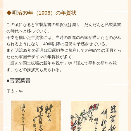
◆明治39年（1906）の年賀状
この頃になると官製葉書の年賀状は減り、だんだんと私製葉書
の時代へと移っていく。
干支を描いた年賀状には、当時の新進の画家が描いたものがみ
られるようになり、40年以降の盛況を予感させている。
また明治39年の正月は日露戦争に勝利しての初めての正月だっ
たため軍国デザインの年賀状が多く、
「謹んで国土拡張の新年を祝す」や
「謹んで平和の新年を祝
す」などの挨拶文も見られる。
●官製葉書
干支・午