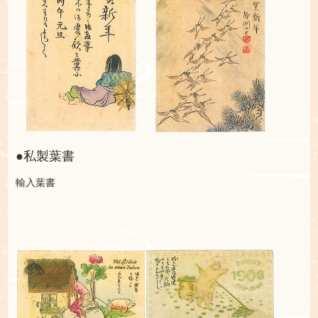
●私製葉書
輸入葉書