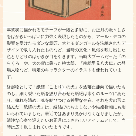
年賀状に描かれるモチーフが一段と多彩に。お正月の賑々しさ
をはがきいっぱいに力強く表現したものから、アール・デコの
影響を受けたモダンな意匠、犬とモダンガールを洗練されたデ
ザインで取り入れたものなど、当時の文化・風俗を映し出した
色とりどりのはがきが目を引きます。当時大ブームだった「の
らくろ」や、犬の背に乗った桃太郎、『南総里見八犬伝』の登
場人物など、特定のキャラクターのイラストも使われていま
す。
縁起物として「紙縒（こより）の犬」を洒落た趣向で描いたも
のも。細く裂いた紙を撚り合わせた紙縒は水引のルーツにあた
り、穢れを清め、魂を結びつける神聖な存在。それを犬の形に
結んだ「紙縒の犬」は、縁結びのおまじないや結婚祈願にも用
いられていました。最近ではあまり見かけなくなりましたが、
清浄な心身で迎えたいお正月にふさわしいアイテムとして、当
時は広く親しまれていたようです。