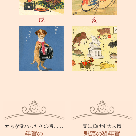
戌
亥
元号が変わったその時……
干支に負けず大人気！
年賀の
魅惑の猫年賀