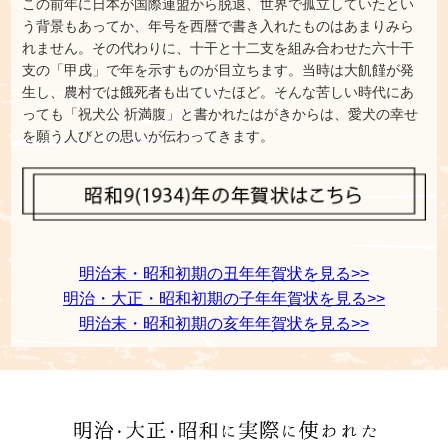
この前年に日本が国際連盟から脱退、世界で孤立していたとい
う背景もあってか、年号を西暦で書き入れたものはあまりみら
れません。その代わりに、十干と十二支を組み合わせた六十干
支の「甲戌」で年を示すものが目立ちます。当時は大飢饉が発
生し、農村では餓死者も出ていたほど。そんな苦しい時代にあ
っても「祝犬公 祈満腹」と書かれたはがきからは、愛犬の幸せ
を願う人びとの思いが伝わってきます。
明治末・昭和初期の丑年年賀状を見る>>
明治・大正・昭和初期の子年年賀状を見る>>
明治末・昭和初期の亥年年賀状を見る>>