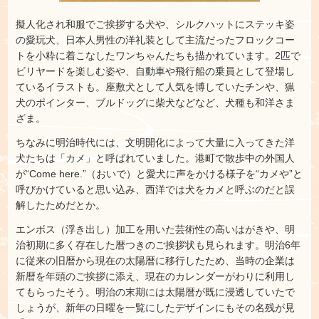
擬人化され和服でご挨拶する犬や、シルクハットにステッキ姿
の愛玩犬、日本人男性の洋礼装として主流だったフロックコー
トを小粋に着こなしたワンちゃんたちも描かれています。2匹で
ビリヤードを楽しむ姿や、自動車や飛行船の乗員として登場し
ているイラストも。座敷犬として人気を博していたチンや、猟
犬のポインター、ブルドッグに柴犬などなど、犬種も和洋さま
ざま。
ちなみに明治時代には、文明開化によって大量に入ってきた洋
犬たちは「カメ」と呼ばれていました。港町で散歩中の外国人
が“Come here.”（おいで）と愛犬に声をかける様子を“カメや”と
呼びかけていると思い込み、西洋では犬をカメと呼ぶのだと誤
解したためだとか。
エンボス（浮き出し）加工を用いた芸術性の高いはがきや、明
治初期に多く存在した暦つきのご挨拶状も見られます。明治6年
に従来の旧暦から現在の太陽暦に移行したため、当時の企業は
新暦を年頭のご挨拶に添え、現在のカレンダーがわりに利用し
てもらったそう。明治の末期には太陽暦が既に浸透していたで
しょうが、新年の日曜を一覧にしたデザインにもその名残が見