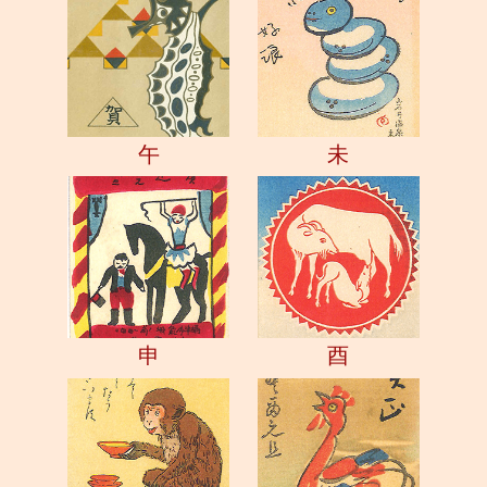
午
未
申
酉