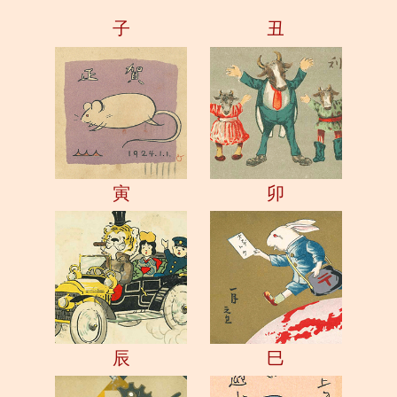
子
丑
寅
卯
辰
巳