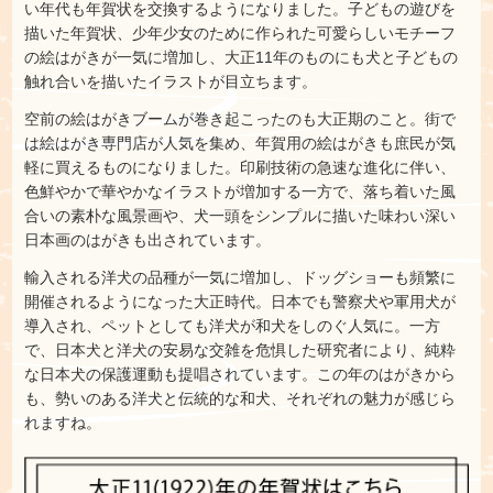
い年代も年賀状を交換するようになりました。子どもの遊びを
描いた年賀状、少年少女のために作られた可愛らしいモチーフ
の絵はがきが一気に増加し、大正11年のものにも犬と子どもの
触れ合いを描いたイラストが目立ちます。
空前の絵はがきブームが巻き起こったのも大正期のこと。街で
は絵はがき専門店が人気を集め、年賀用の絵はがきも庶民が気
軽に買えるものになりました。印刷技術の急速な進化に伴い、
色鮮やかで華やかなイラストが増加する一方で、落ち着いた風
合いの素朴な風景画や、犬一頭をシンプルに描いた味わい深い
日本画のはがきも出されています。
輸入される洋犬の品種が一気に増加し、ドッグショーも頻繁に
開催されるようになった大正時代。日本でも警察犬や軍用犬が
導入され、ペットとしても洋犬が和犬をしのぐ人気に。一方
で、日本犬と洋犬の安易な交雑を危惧した研究者により、純粋
な日本犬の保護運動も提唱されています。この年のはがきから
も、勢いのある洋犬と伝統的な和犬、それぞれの魅力が感じら
れますね。