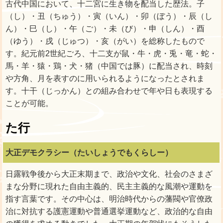
古代中国において、十二宮に生き物を配当した歴法。子
（し）・丑（ちゅう）・寅（いん）・卯（ぼう）・辰（し
ん）・巳（し）・午（ご）・未（び）・申（しん）・酉
（ゆう）・戌（じゅつ）・亥（がい）を総称したもので
す。紀元前2世紀ごろ、十二支が鼠・牛・虎・兎・竜・蛇・
馬・羊・猿・鶏・犬・猪（中国では豚）に配当され、時刻
や方角、月を表すのに用いられるようになったとされま
す。十干（じっかん）との組み合わせで年や日も表現する
ことが可能。
た行
大正デモクラシー（たいしょうでもくらしー）
日露戦争後から大正末期まで、政治や文化、社会のさまざ
まな分野に現れた自由主義的、民主主義的な風潮や運動を
指す言葉です。その中心は、明治時代からの藩閥や官僚政
治に対抗する護憲運動や普通選挙運動など、政治的な自由