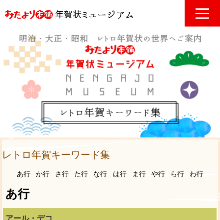
レトロ年賀キーワード集
あ行
か行
さ行
た行
な行
は行
ま行
や行
ら行
わ行
あ行
アール・デコ