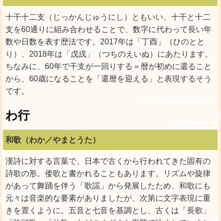
十干十二支（じっかんじゅうにし）ともいい、十干と十二
支を60通りに組み合わせることで、数字に代わって長い年
数や日数を表す歴法です。2017年は「丁酉」（ひのとと
り）、2018年は「戊戌」（つちのえいぬ）にあたります。
ちなみに、60年で干支が一回りする＝暦が初めに還ること
から、60歳になることを「還暦を迎える」と表現するそう
です。
わ行
和歌（わか／やまとうた）
漢詩に対する言葉で、日本で古くから行われてきた固有の
詩歌の形。倭歌と書かれることもあります。リズムや旋律
があって舞踊を伴う「歌謡」から発展したため、和歌にも
元々は音楽的な要素がありましたが、次第に文字表現に重
きを置くように。五音と七音を基調とし、古くは「長歌」