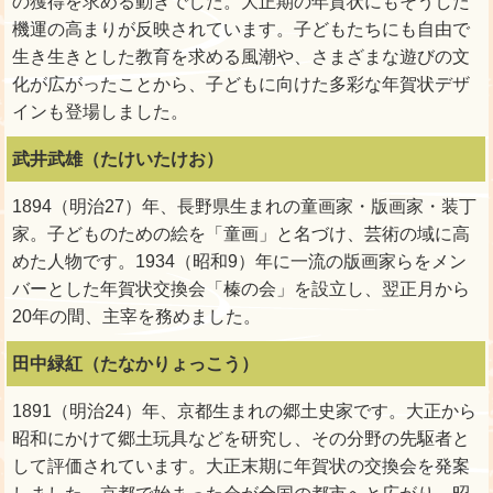
の獲得を求める動きでした。大正期の年賀状にもそうした
機運の高まりが反映されています。子どもたちにも自由で
生き生きとした教育を求める風潮や、さまざまな遊びの文
化が広がったことから、子どもに向けた多彩な年賀状デザ
インも登場しました。
武井武雄（たけいたけお）
1894（明治27）年、長野県生まれの童画家・版画家・装丁
家。子どものための絵を「童画」と名づけ、芸術の域に高
めた人物です。1934（昭和9）年に一流の版画家らをメン
バーとした年賀状交換会「榛の会」を設立し、翌正月から
20年の間、主宰を務めました。
田中緑紅（たなかりょっこう）
1891（明治24）年、京都生まれの郷土史家です。大正から
昭和にかけて郷土玩具などを研究し、その分野の先駆者と
して評価されています。大正末期に年賀状の交換会を発案