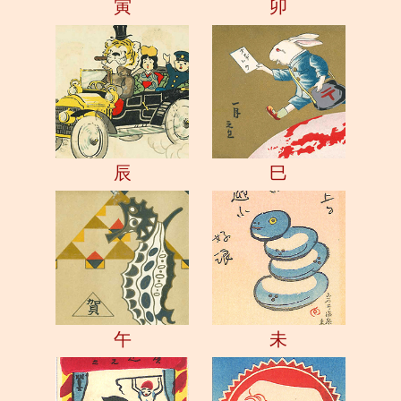
寅
卯
辰
巳
午
未