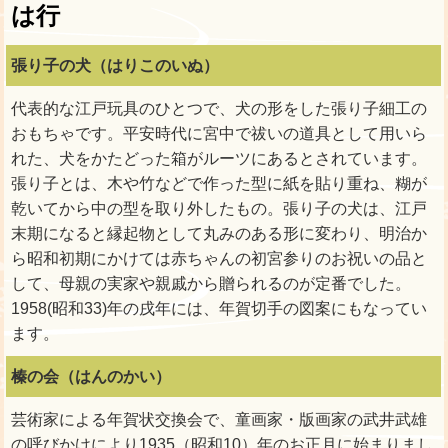
は行
張り子の犬（はりこのいぬ）
代表的な江戸玩具のひとつで、犬の形をした張り子細工の
おもちゃです。平安時代に宮中で祓いの道具として用いら
れた、犬をかたどった箱がルーツにあるとされています。
張り子とは、木や竹などで作った型に紙を貼り重ね、糊が
乾いてから中の型を取り外したもの。張り子の犬は、江戸
末期になると縁起物として丸みのある形に変わり、明治か
ら昭和初期にかけては赤ちゃんの初宮参りのお祝いの品と
して、母親の実家や親戚から贈られるのが定番でした。
1958(昭和33)年の戌年には、年賀切手の図案にもなってい
ます。
榛の会（はんのかい）
芸術家による年賀状交換会で、童画家・版画家の武井武雄
の呼びかけにより1935（昭和10）年のお正月に始まりまし