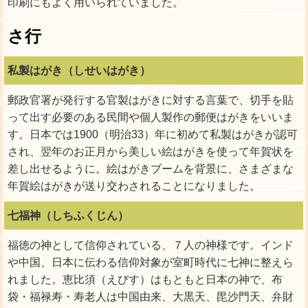
印刷にもよく用いられていました。
さ行
私製はがき（しせいはがき）
郵政官署が発行する官製はがきに対する言葉で、切手を貼
って出す必要のある民間や個人製作の郵便はがきをいいま
す。日本では1900（明治33）年に初めて私製はがきが認可
され、翌年のお正月から美しい絵はがきを使って年賀状を
差し出せるように。絵はがきブームを背景に、さまざまな
年賀絵はがきが送り交わされることになりました。
七福神（しちふくじん）
福徳の神として信仰されている、７人の神様です。インド
や中国、日本に伝わる信仰対象が室町時代に七神に整えら
れました。恵比須（えびす）はもともと日本の神で、布
袋・福禄寿・寿老人は中国由来、大黒天、毘沙門天、弁財