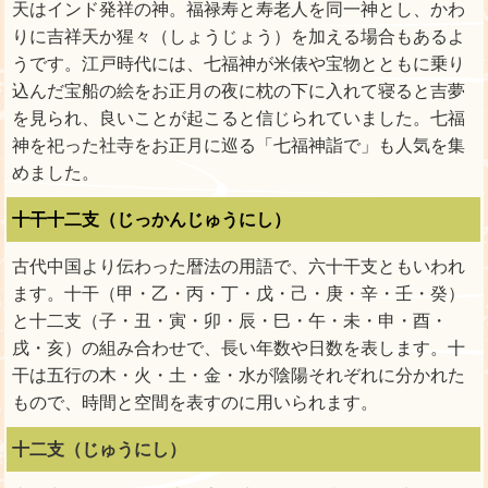
天はインド発祥の神。福禄寿と寿老人を同一神とし、かわ
りに吉祥天か猩々（しょうじょう）を加える場合もあるよ
うです。江戸時代には、七福神が米俵や宝物とともに乗り
込んだ宝船の絵をお正月の夜に枕の下に入れて寝ると吉夢
を見られ、良いことが起こると信じられていました。七福
神を祀った社寺をお正月に巡る「七福神詣で」も人気を集
めました。
十干十二支（じっかんじゅうにし）
古代中国より伝わった暦法の用語で、六十干支ともいわれ
ます。十干（甲・乙・丙・丁・戊・己・庚・辛・壬・癸）
と十二支（子・丑・寅・卯・辰・巳・午・未・申・酉・
戌・亥）の組み合わせで、長い年数や日数を表します。十
干は五行の木・火・土・金・水が陰陽それぞれに分かれた
もので、時間と空間を表すのに用いられます。
十二支（じゅうにし）