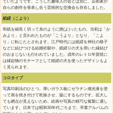
ていたようです。こうした趣味人の会とは別に、芸術家が
自らの創作を発表し合う芸術的な交換会も存在しました。
紙縒（こより）
和紙を細長く切って糸のように撚(よ)ったもの。当初は「か
みより」と言われたものが「こうより」となり、「こよ
り」に転じたとされます。江戸時代には紙縒を神社の格子
などに結びつける結婚祈願や、紙縒りの犬を用いた縁結び
のおまじないも行われていました。戌年のレトロ年賀状に
は縁起物のモチーフとして紙縒の犬を使ったデザインもよ
く見られます。
コロタイプ
写真印刷法のひとつ。厚いガラス板にゼラチン感光液を塗
って画を焼き付けて乾燥させ、版にするものです。拡大し
ても網点が見えないため、絵画や写真の精巧な複製に適し
ています。日本では昭和30年代ごろまで、卒業アルバムの