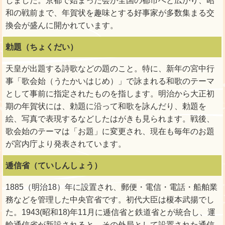
しました。京都で始まった会が全国の都市へと広がり、昭
和の戦前まで、年賀状を趣味とする好事家が多数集まる交
換会が盛んに開かれています。
勅題（ちょくだい）
天皇が出題する詩歌などの題のこと。特に、新年の宮中行
事「歌会始（うたかいはじめ）」で詠まれる和歌のテーマ
として事前に指定されたものを指します。明治から大正初
期の年賀状には、勅題に沿って和歌を詠んだり、勅題を
絵、写真で表現するなどしたはがきも見られます。戦後、
歌会始のテーマは「お題」に変更され、現在も毎年のお題
が宮内庁より発表されています。
逓信省（ていしんしょう）
1885（明治18）年に設置され、郵便・電信・電話・船舶業
務などを管理した中央官省です。初代大臣は榎本武揚でし
た。1943(昭和18)年11月に逓信省と鉄道省とが統合し、運
輸通信省が新設されると、その外局として設置された通信