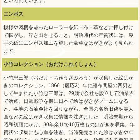
といわれています。
エンボス
模様や図柄を彫ったローラーを紙・布・革などに押し付け
て転がし、浮き出させること。明治時代の年賀状には、厚
手の紙にエンボス加工を施した豪華なはがきがよく見られ
ます。
小竹コレクション（おだけこれくしょん）
小竹忠三郎（おだけ・ちゅうざぶろう）が収集した絵はが
きのコレクション。1866（慶応2）年に縮布問屋の四男と
して生まれた小竹忠三郎は、29歳で会社を設立し石油業界
で活躍。日露戦争を機に日本で絵はがきがブームになる
と、各地の石油会社を回りながら、全国の名所旧跡や美人
画などの絵はがき収集に情熱を注ぎました。明治末期から
昭和初頭にかけ、30年余りで10万枚ものはがきを収集。年
賀状の収集にも心血を注ぎ、当時発売された絵はがきや年