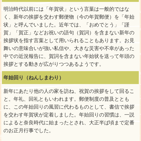
明治時代以前には「年賀状」という言葉は一般的ではな
く、新年の挨拶を交わす郵便物（今の年賀郵便）を「年始
状」と呼んでいました。近年では、「おめでとう」「謹
賀」「賀正」などお祝いの語句（賀詞）を含まない新年の
挨拶状を指す言葉として用いられることもあります。お見
舞いの意味合いが強い私信や、大きな災害や不幸があった
中での近況報告に、賀詞を含まない年始状を送って年頭の
挨拶とする動きが広がりつつあるようです。
年始回り（ねんしまわり）
新年にあたり他の人の家を訪ね、祝賀の挨拶をして回るこ
と。年礼、回礼ともいわれます。郵便制度の普及ととも
に、この年始回りの風習に代わるものとして、書信で挨拶
を交わす年賀状が定着しました。年始回りの習慣は、一説
によると奈良時代に始まったとされ、大正半ば頃まで定番
のお正月行事でした。