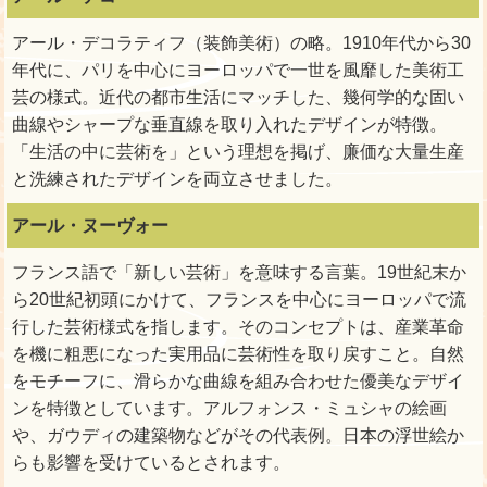
アール・デコラティフ（装飾美術）の略。1910年代から30
年代に、パリを中心にヨーロッパで一世を風靡した美術工
芸の様式。近代の都市生活にマッチした、幾何学的な固い
曲線やシャープな垂直線を取り入れたデザインが特徴。
「生活の中に芸術を」という理想を掲げ、廉価な大量生産
と洗練されたデザインを両立させました。
アール・ヌーヴォー
フランス語で「新しい芸術」を意味する言葉。19世紀末か
ら20世紀初頭にかけて、フランスを中心にヨーロッパで流
行した芸術様式を指します。そのコンセプトは、産業革命
を機に粗悪になった実用品に芸術性を取り戻すこと。自然
をモチーフに、滑らかな曲線を組み合わせた優美なデザイ
ンを特徴としています。アルフォンス・ミュシャの絵画
や、ガウディの建築物などがその代表例。日本の浮世絵か
らも影響を受けているとされます。