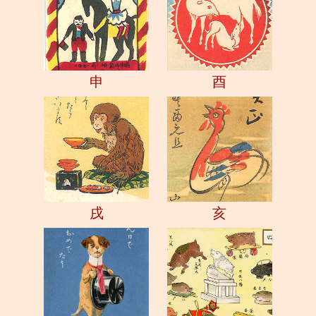
申
酉
戌
亥