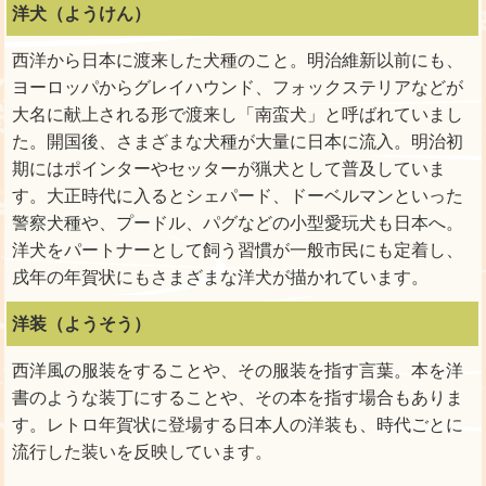
洋犬（ようけん）
西洋から日本に渡来した犬種のこと。明治維新以前にも、
ヨーロッパからグレイハウンド、フォックステリアなどが
大名に献上される形で渡来し「南蛮犬」と呼ばれていまし
た。開国後、さまざまな犬種が大量に日本に流入。明治初
期にはポインターやセッターが猟犬として普及していま
す。大正時代に入るとシェパード、ドーベルマンといった
警察犬種や、プードル、パグなどの小型愛玩犬も日本へ。
洋犬をパートナーとして飼う習慣が一般市民にも定着し、
戌年の年賀状にもさまざまな洋犬が描かれています。
洋装（ようそう）
西洋風の服装をすることや、その服装を指す言葉。本を洋
書のような装丁にすることや、その本を指す場合もありま
す。レトロ年賀状に登場する日本人の洋装も、時代ごとに
流行した装いを反映しています。