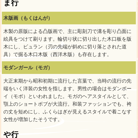
ま行
木版画（もくはんが）
木製の原版による凸版画で、主に彫刻刀で溝を彫り凸面に
絵具をつけて刷ります。輪切り状に切り出した木口板を版
木にし、ビュラン（刃の先端が斜めに切り落とされた道
具）で掘る木口木版（西洋木版）も存在します。
モダンガール（モガ）
大正末期から昭和初期に流行した言葉で、当時の流行の先
端をいく洋装の女性を指します。男性の場合はモダンボー
イ（モボ）といわれました。モガのヘアスタイルとして、
顎上のショートボブが大流行。和装ファッションでも、袴
の丈を短めにし、ふくらはぎが見えるスタイルで着こなす
女性が増加したそうです。
や行