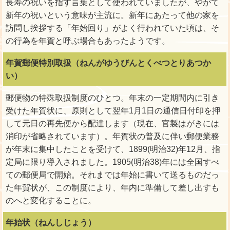
長寿の祝いを指す言葉として使われていましたが、やがて
新年の祝いという意味が主流に。新年にあたって他の家を
訪問し挨拶する「年始回り」がよく行われていた頃は、そ
の行為を年賀と呼ぶ場合もあったようです。
年賀郵便特別取扱（ねんがゆうびんとくべつとりあつか
い）
郵便物の特殊取扱制度のひとつ。年末の一定期間内に引き
受けた年賀状に、原則として翌年1月1日の通信日付印を押
して元日の再先便から配達します（現在、官製はがきには
消印が省略されています）。年賀状の普及に伴い郵便業務
が年末に集中したことを受けて、1899(明治32)年12月、指
定局に限り導入されました。1905(明治38)年には全国すべ
ての郵便局で開始。それまでは年始に書いて送るものだっ
た年賀状が、この制度により、年内に準備して差し出すも
のへと変化することに。
年始状（ねんしじょう）