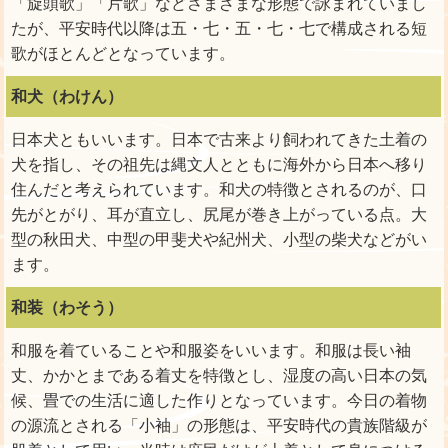
「旋頭歌」「片歌」などさまざまな形態で詠まれていまし
たが、平安時代以降は五・七・五・七・七で構成される短
歌がほとんどとなっています。
和犬（わけん）
日本犬ともいいます。日本で古来より飼われてきた土着の
犬を指し、その祖先は縄文人とともに海外から日本へ移り
住んだと考えられています。和犬の特徴とされるのが、口
先がとがり、耳が直立し、尻尾が巻き上がっている点。大
型の秋田犬、中型の甲斐犬や紀州犬、小型の柴犬などがい
ます。
和装（わそう）
和服を着ていることや和服姿をいいます。和服は長い袖
丈、かかとまである着丈を特徴とし、湿度の高い日本の気
候、畳での生活に適した作りとなっています。今日の着物
の源流とされる「小袖」の形態は、平安時代の貴族階級が