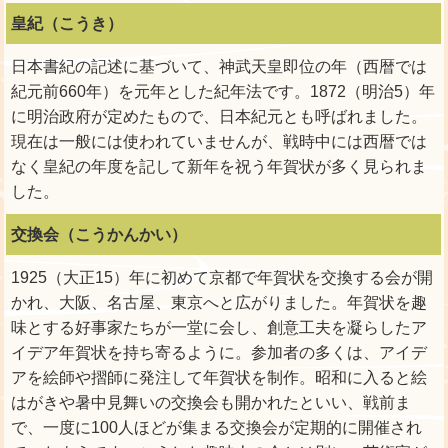
皇紀（こうき）
日本書紀の記述に基づいて、神武天皇即位の年（西暦では
紀元前660年）を元年とした紀年法です。1872（明治5）年
に明治政府が定めたもので、日本紀元とも呼ばれました。
現在は一般には使われていませんが、戦時中には西暦では
なく皇紀の年度を記して新年を祝う年賀状が多く見られま
した。
交換会（こうかんかい）
1925（大正15）年に初めて京都で年賀状を交換する会が開
かれ、大阪、名古屋、東京へと広がりました。年賀状を趣
味とする好事家たちが一堂に会し、創意工夫を凝らしたア
イデア年賀状を持ち寄るように。参加者の多くは、アイデ
アを絵師や摺師に発注して年賀状を制作。昭和に入ると絵
はがきや暑中見舞いの交換会も開かれたといい、戦前ま
で、一度に100人ほどが集まる交換会が定期的に開催され