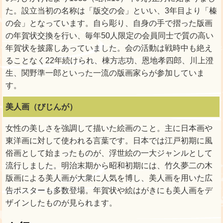
た。設立当初の名称は「版交の会」といい、3年目より「榛
の会」となっています。自ら彫り、自身の手で摺った版画
の年賀状交換を行い、毎年50人限定の会員同士で質の高い
年賀状を披露しあっていました。会の活動は戦時中も絶え
ることなく22年続けられ、棟方志功、恩地孝四郎、川上澄
生、関野準一郎といった一流の版画家らが参加していま
す。
美人画（びじんが）
女性の美しさを強調して描いた絵画のこと。主に日本画や
東洋画に対して使われる言葉です。日本では江戸初期に風
俗画として始まったものが、浮世絵の一大ジャンルとして
流行しました。明治末期から昭和初期には、竹久夢二の木
版画による美人画が大衆に人気を博し、美人画を用いた広
告ポスターも多数登場。年賀状や絵はがきにも美人画をデ
ザインしたものが見られます。