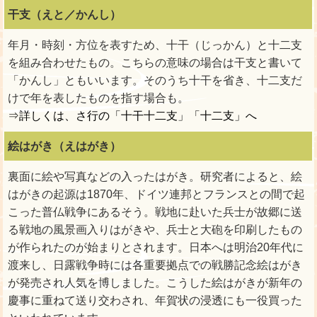
干支（えと／かんし）
年月・時刻・方位を表すため、十干（じっかん）と十二支
を組み合わせたもの。こちらの意味の場合は干支と書いて
「かんし」ともいいます。そのうち十干を省き、十二支だ
けで年を表したものを指す場合も。
⇒詳しくは、さ行の「十干十二支」「十二支」へ
絵はがき（えはがき）
裏面に絵や写真などの入ったはがき。研究者によると、絵
はがきの起源は1870年、ドイツ連邦とフランスとの間で起
こった普仏戦争にあるそう。戦地に赴いた兵士が故郷に送
る戦地の風景画入りはがきや、兵士と大砲を印刷したもの
が作られたのが始まりとされます。日本へは明治20年代に
渡来し、日露戦争時には各重要拠点での戦勝記念絵はがき
が発売され人気を博しました。こうした絵はがきが新年の
慶事に重ねて送り交わされ、年賀状の浸透にも一役買った