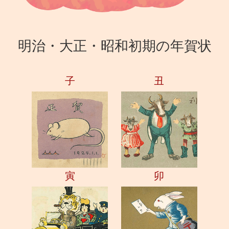
明治・大正・昭和初期の年賀状
子
丑
寅
卯