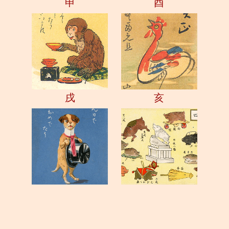
申
酉
戌
亥