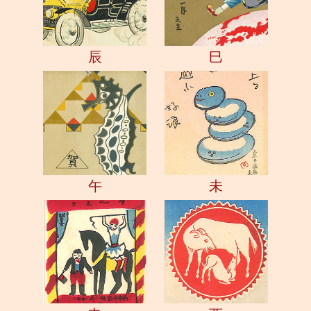
辰
巳
午
未