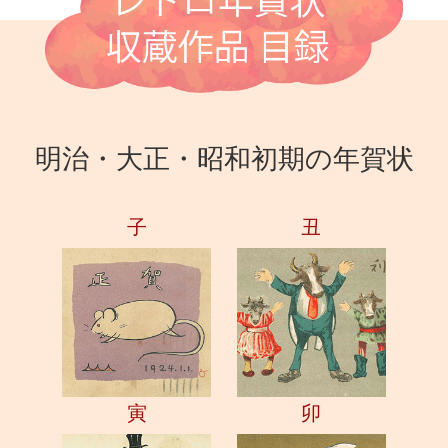
明治・大正・昭和初期の年賀状
子
丑
寅
卯