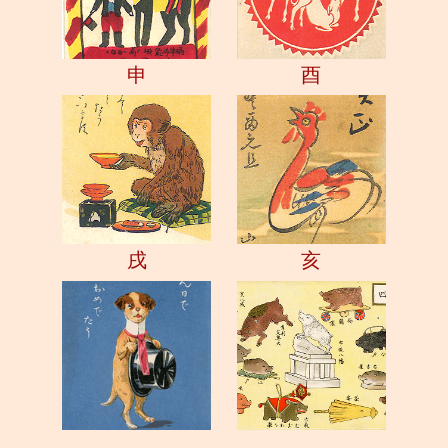
申
酉
戌
亥