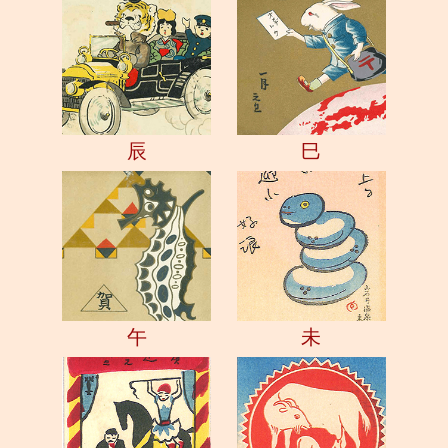
辰
巳
午
未