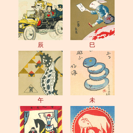
辰
巳
午
未