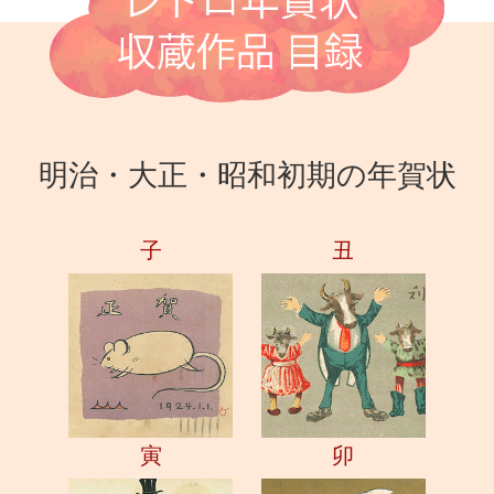
明治・大正・昭和初期の年賀状
子
丑
寅
卯