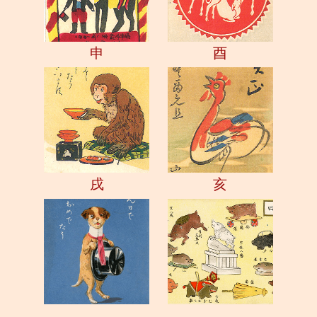
申
酉
戌
亥