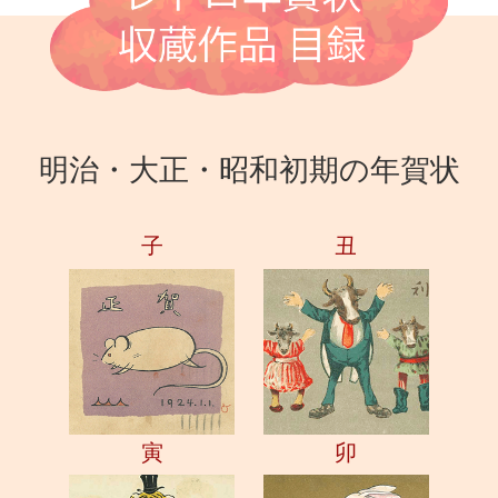
明治・大正・昭和初期の年賀状
子
丑
寅
卯