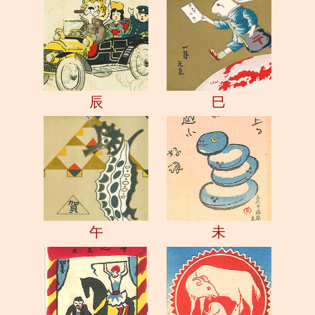
辰
巳
午
未