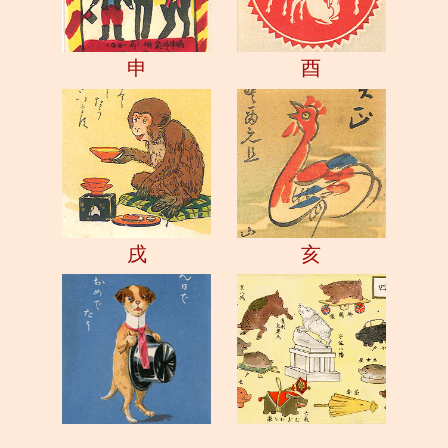
申
酉
戌
亥