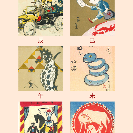
辰
巳
午
未