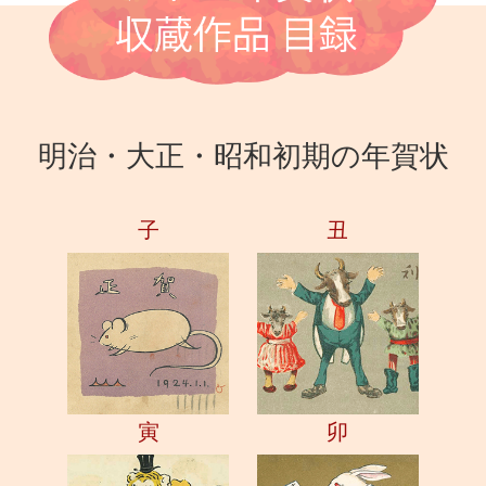
明治・大正・昭和初期の年賀状
子
丑
寅
卯