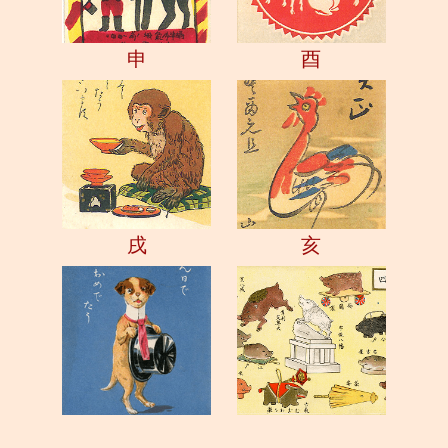
申
酉
戌
亥