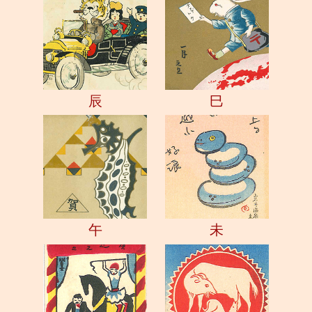
辰
巳
午
未