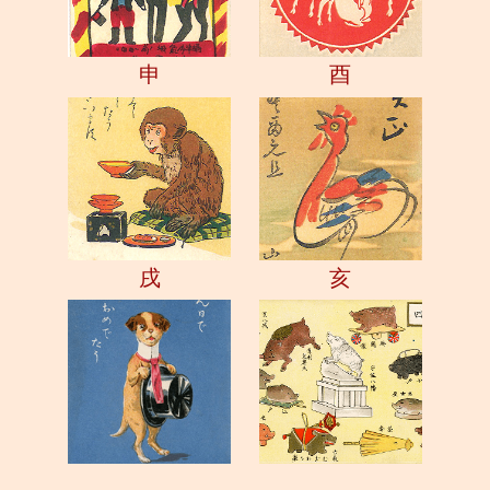
申
酉
戌
亥