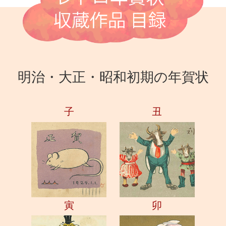
明治・大正・昭和初期の年賀状
子
丑
寅
卯