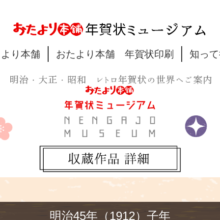
たより本舗
おたより本舗 年賀状印刷
知って
明治45年（1912）子年