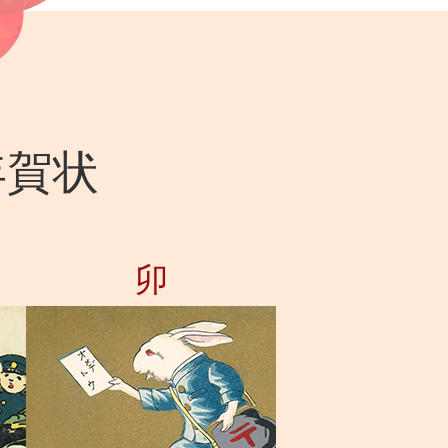
年賀状
卯