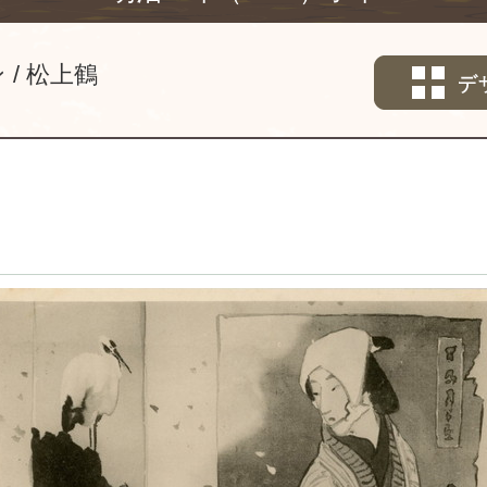
ン
松上鶴