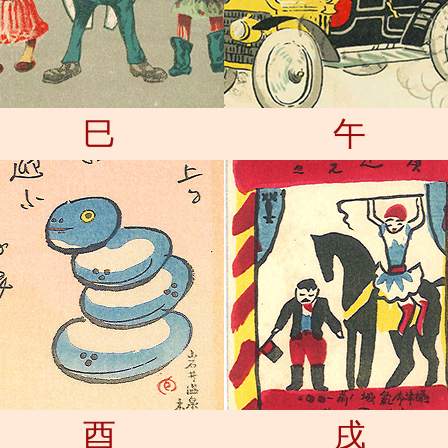
巳
午
酉
戌