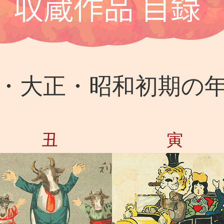
・大正・昭和初期の
丑
寅