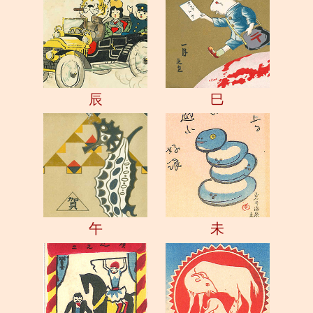
辰
巳
午
未