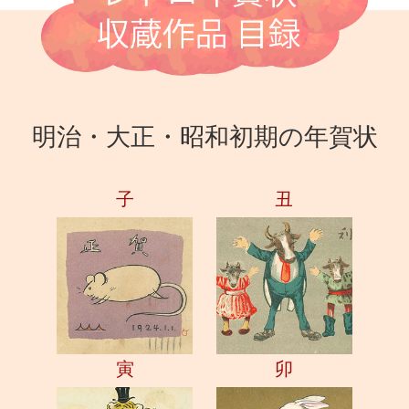
明治・大正・昭和初期の年賀状
子
丑
寅
卯