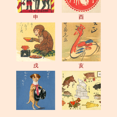
申
酉
戌
亥