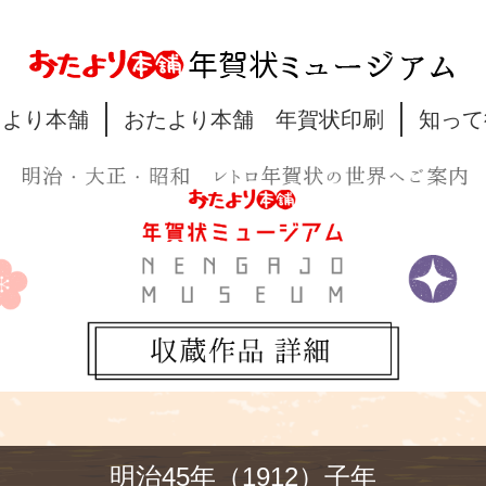
たより本舗
おたより本舗 年賀状印刷
知って
明治45年（1912）子年