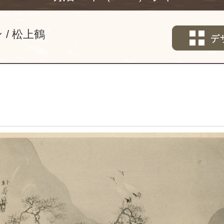
ン
松上鶴