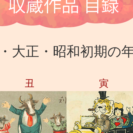
・大正・昭和初期の
丑
寅