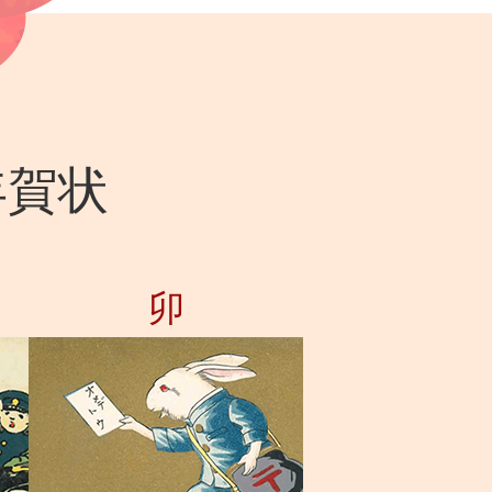
年賀状
卯