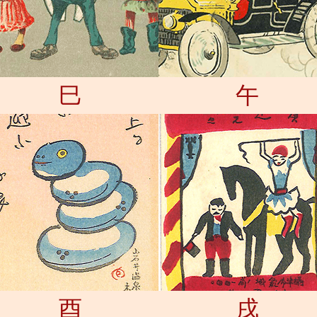
巳
午
酉
戌