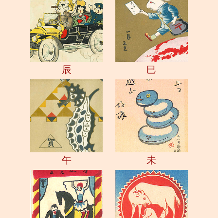
辰
巳
午
未