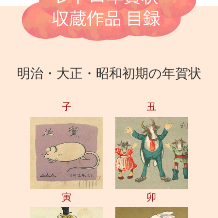
明治・大正・昭和初期の年賀状
子
丑
寅
卯