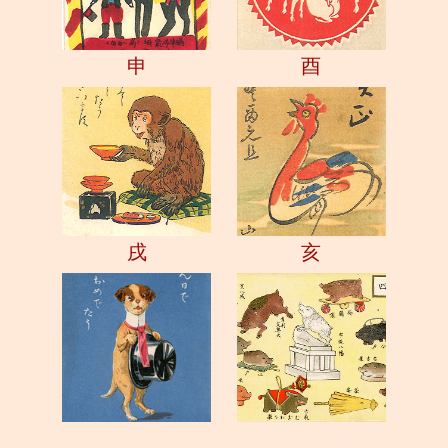
申
酉
戌
亥