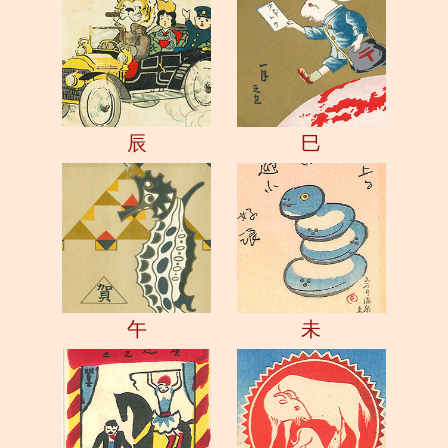
辰
巳
午
未