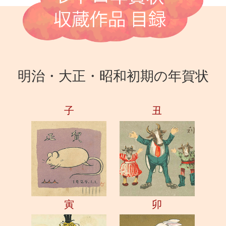
明治・大正・昭和初期の年賀状
子
丑
寅
卯