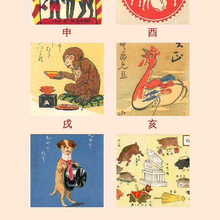
申
酉
戌
亥