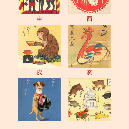
申
酉
戌
亥