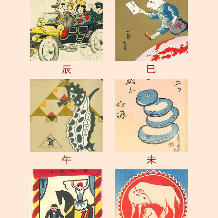
辰
巳
午
未