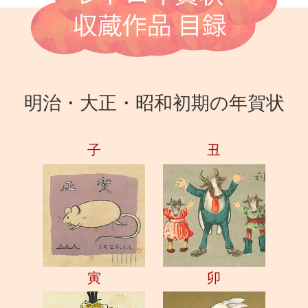
明治・大正・昭和初期の年賀状
子
丑
寅
卯