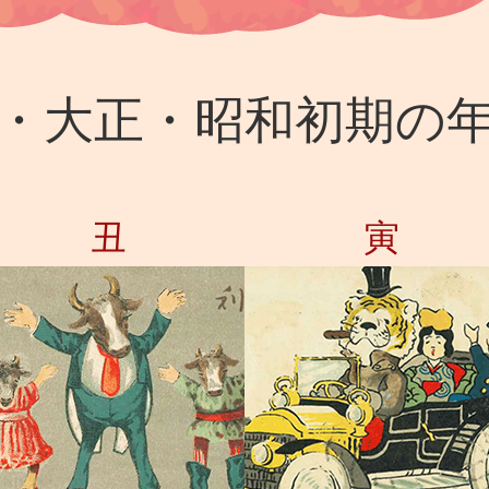
・大正・昭和初期の
丑
寅