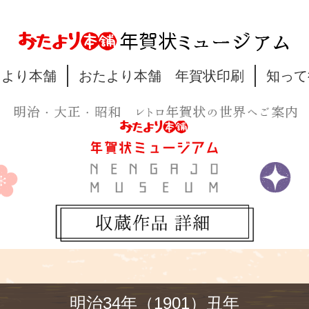
たより本舗
おたより本舗 年賀状印刷
知って
明治34年（1901）丑年