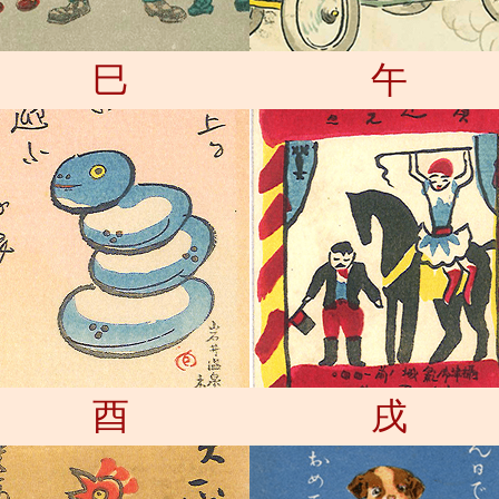
巳
午
酉
戌