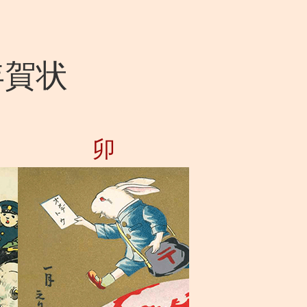
年賀状
卯