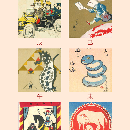
辰
巳
午
未