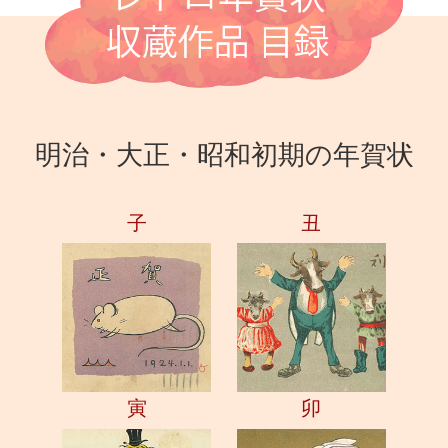
明治・大正・昭和初期の年賀状
子
丑
寅
卯