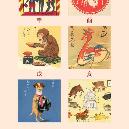
申
酉
戌
亥