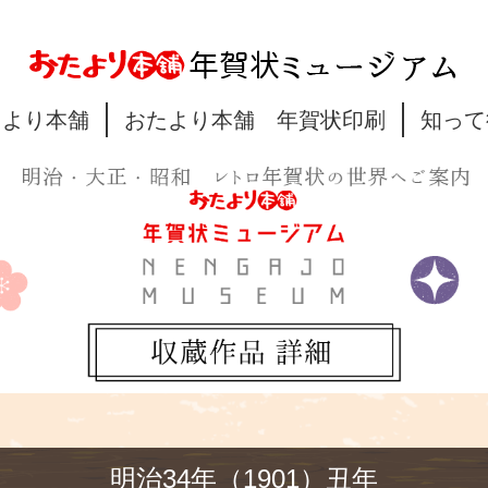
たより本舗
おたより本舗 年賀状印刷
知って
明治34年（1901）丑年