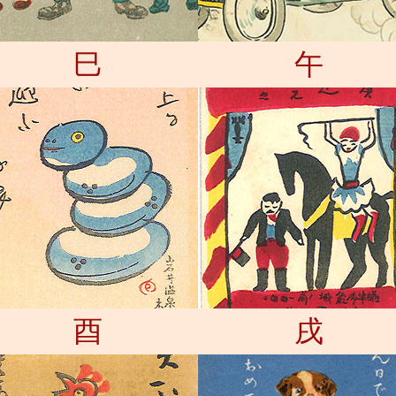
巳
午
酉
戌