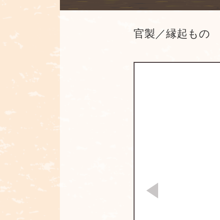
官製／縁起もの