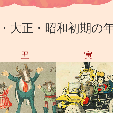
・大正・昭和初期の
丑
寅