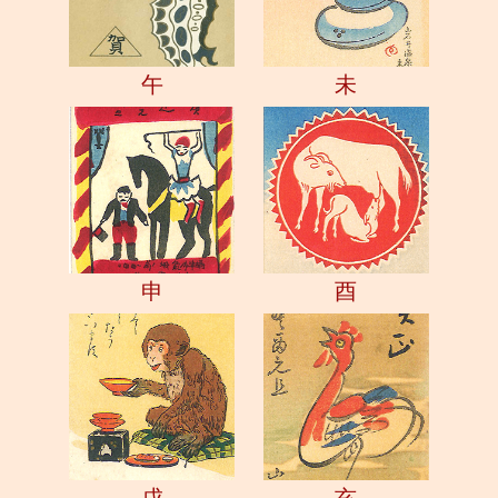
午
未
申
酉
戌
亥