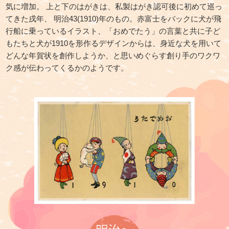
気に増加。
上と下
のはがきは、私製はがき認可後に初めて巡っ
てきた戌年、
明治43(1910)年のもの。赤富士をバックに犬が飛
行船に乗っているイラスト、
「おめでたう」の言葉と共に子ど
もたちと犬が1910を形作るデザインからは、
身近な犬を用いて
どんな年賀状を創作しようか、と思いめぐらす
創り手のワクワ
ク感が伝わってくるかのようです。