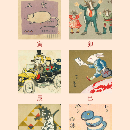
寅
卯
辰
巳