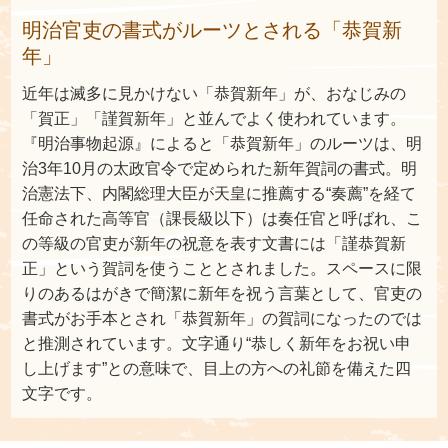
明治官吏の書式がルーツとされる「恭賀新
年」
近年は滅多に見かけない「恭賀新年」が、おなじみの
「賀正」「謹賀新年」と並んでよく使われています。
『明治事物起源』によると「恭賀新年」のルーツは、明
治3年10月の太政官令で定められた新年賀詞の書式。明
治憲法下、内閣総理大臣が天皇に推薦する“奏薦”を経て
任命された高等官（課長級以下）は奏任官と呼ばれ、こ
の等級の官吏が新年の祝意を表す文書には「謹恭賀新
正」という賀詞を使うこととされました。スペースに限
りのあるはがきで簡潔に新年を祝う言葉として、官吏の
書式がお手本とされ「恭賀新年」の賀詞になったのでは
と推測されています。文字通り“恭しく新年をお祝い申
し上げます”との意味で、目上の方への礼節を備えた四
文字です。