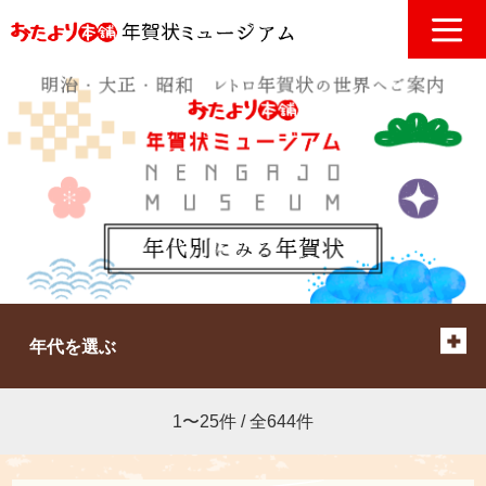
年代を選ぶ
1〜25件 / 全644件