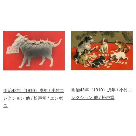
明治43年（1910）戌年
小竹コ
明治43年（1910）戌年
小竹コ
レクション 他
松声堂
レクション 他
松声堂
エンボ
ス