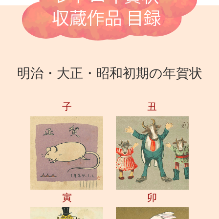
明治・大正・昭和初期の年賀状
子
丑
寅
卯