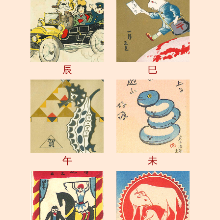
辰
巳
午
未