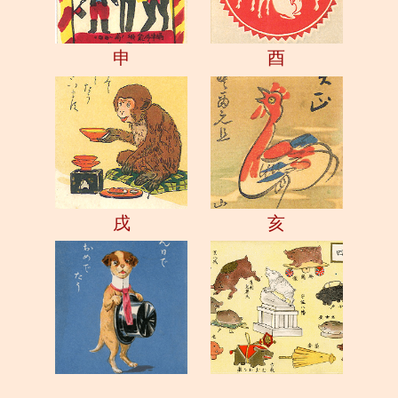
申
酉
戌
亥