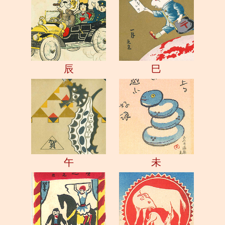
辰
巳
午
未