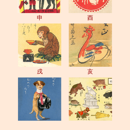
申
酉
戌
亥