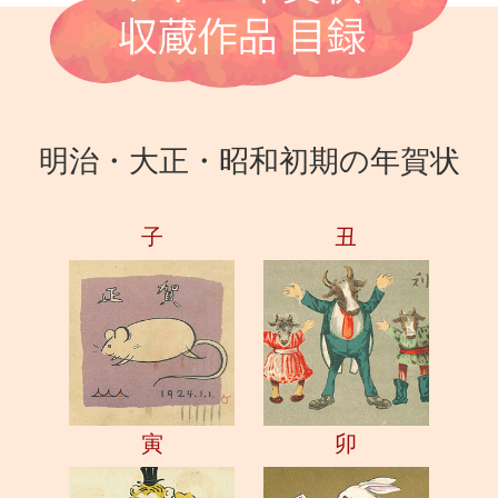
明治・大正・昭和初期の年賀状
子
丑
寅
卯