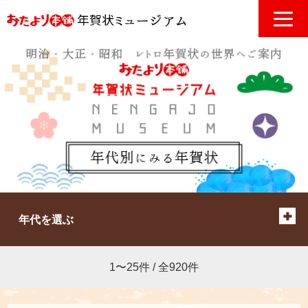
年代を選ぶ
1〜25件 / 全920件