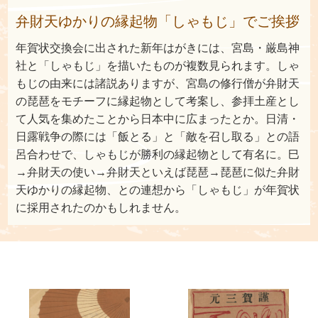
弁財天ゆかりの縁起物「しゃもじ」でご挨拶
年賀状交換会に出された新年はがきには、宮島・厳島神
社と「しゃもじ」を描いたものが複数見られます。しゃ
もじの由来には諸説ありますが、宮島の修行僧が弁財天
の琵琶をモチーフに縁起物として考案し、参拝土産とし
て人気を集めたことから日本中に広まったとか。日清・
日露戦争の際には「飯とる」と「敵を召し取る」との語
呂合わせで、しゃもじが勝利の縁起物として有名に。巳
→弁財天の使い→弁財天といえば琵琶→琵琶に似た弁財
天ゆかりの縁起物、との連想から「しゃもじ」が年賀状
に採用されたのかもしれません。