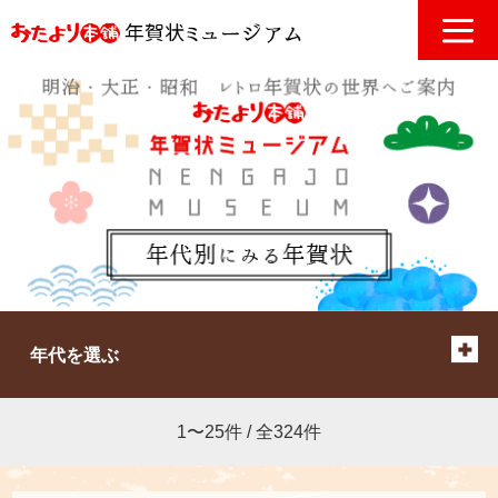
年代を選ぶ
1〜25件 / 全324件