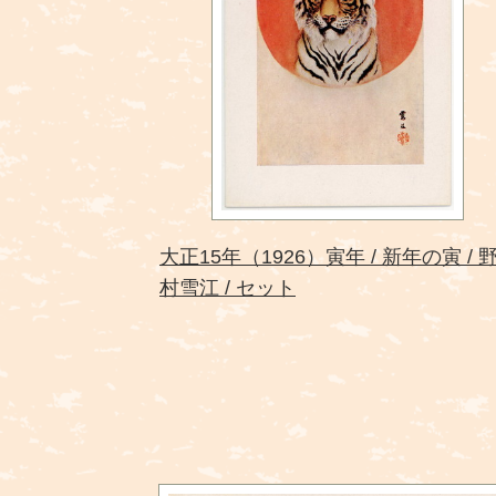
大正15年（1926）寅年
新年の寅
村雪江
セット