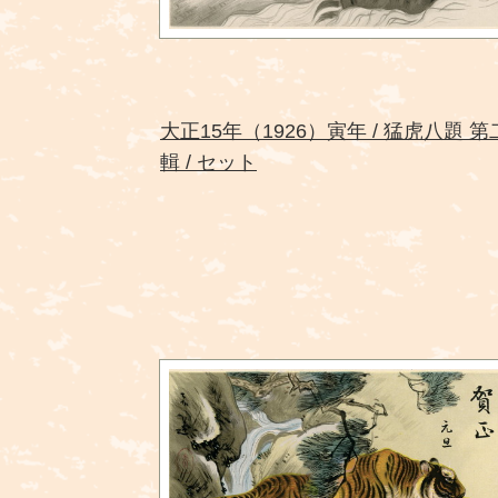
大正15年（1926）寅年
猛虎八題 第
輯
セット