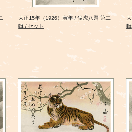
二
大正15年（1926）寅年
猛虎八題 第二
大
輯
セット
輯