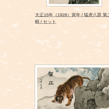
大正15年（1926）寅年
猛虎八題 第
輯
セット