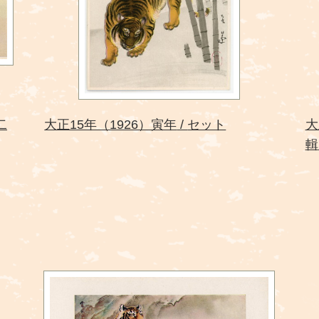
二
大正15年（1926）寅年
セット
大
輯