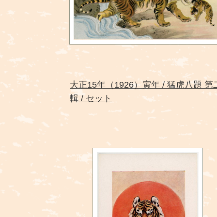
大正15年（1926）寅年
猛虎八題 第
輯
セット