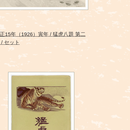
正15年（1926）寅年
猛虎八題 第二
セット