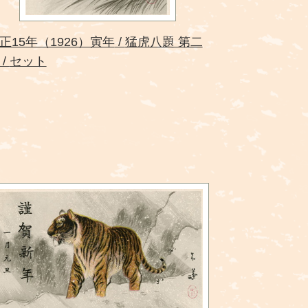
正15年（1926）寅年
猛虎八題 第二
セット