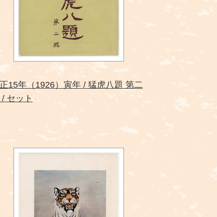
正15年（1926）寅年
猛虎八題 第二
セット