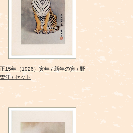
正15年（1926）寅年
新年の寅
野
雪江
セット