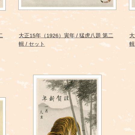
二
大正15年（1926）寅年
猛虎八題 第二
大
輯
セット
輯