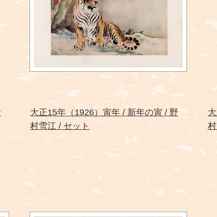
野
大正15年（1926）寅年
新年の寅
野
大
村雪江
セット
村